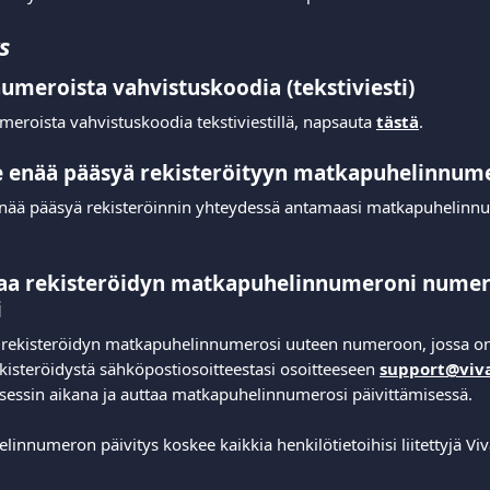
s
umeroista vahvistuskoodia (tekstiviesti)
meroista vahvistuskoodia tekstiviestillä, napsauta 
tästä
. 
le enää pääsyä rekisteröityyn matkapuhelinnum
e enää pääsyä rekisteröinnin yhteydessä antamaasi matkapuhelin
aa rekisteröidyn matkapuhelinnumeroni numero
i
a rekisteröidyn matkapuhelinnumerosi uuteen numeroon, jossa on
kisteröidystä sähköpostiosoitteestasi osoitteeseen 
support@viv
sessin aikana ja auttaa matkapuhelinnumerosi päivittämisessä.
innumeron päivitys koskee kaikkia henkilötietoihisi liitettyjä Viv