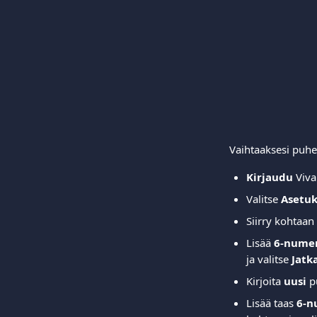
Vaihtaaksesi puhel
Kirjaudu
 Viva
Valitse 
Asetuks
Siirry kohtaan 
Lisää 
6-numer
ja valitse 
Jatka
Kirjoita 
uusi
 p
Lisää taas 
6-n