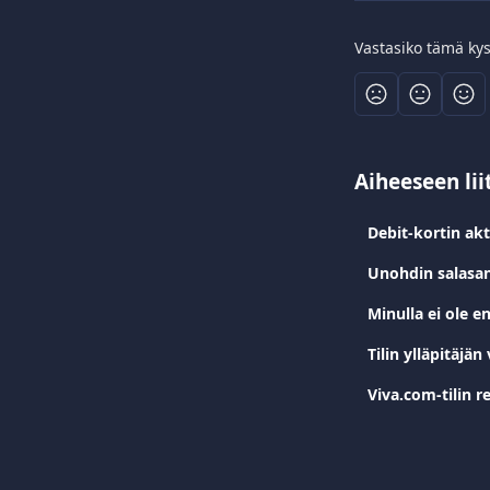
Vastasiko tämä ky
Aiheeseen lii
Debit-kortin akt
Unohdin salasan
Minulla ei ole 
Tilin ylläpitäjä
Viva.com-tilin r