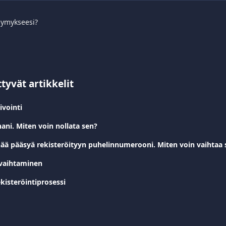
symykseesi?
ttyvät artikkelit
ivointi
ani. Miten voin nollata sen?
enää pääsyä rekisteröityyn puhelinnumerooni. Miten voin vaihtaa 
n vaihtaminen
ekisteröintiprosessi