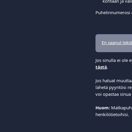
kohtaan ja vali
Puhelinnumerosi on
En saanut tekst
Jos sinulla ei ol
tästä
.
Jos haluat muutt
lähetä pyyntösi re
voi opastaa sinua
Huom:
 Matkapuhe
henkilötietoihisi.