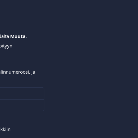
alta 
Muuta
.
öityyn 
linnumeroosi, ja 
kkiin 