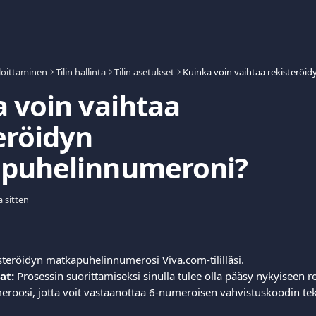
loittaminen
Tilin hallinta
Tilin asetukset
 voin vaihtaa
eröidyn
puhelinnumeroni?
a sitten
isteröidyn matkapuhelinnumerosi Viva.com-tililläsi.
at:
 Prosessin suorittamiseksi sinulla tulee olla pääsy nykyiseen r
oosi, jotta voit vastaanottaa 6-numeroisen vahvistuskoodin tekst