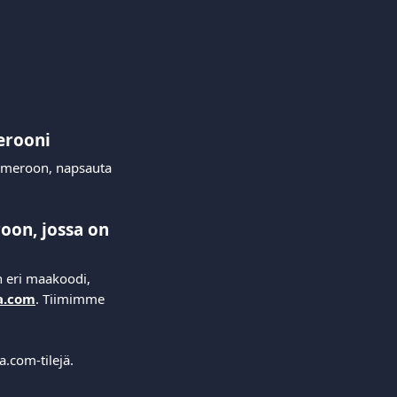
erooni
numeroon, napsauta 
on, jossa on 
 eri maakoodi, 
a.com
. Tiimimme 
a.com-tilejä.