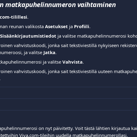
yn matkapuhelinnumeron vaihtaminen
com-tilillesi
.
man reunan valikosta 
Asetukset
 ja 
Profiili
.
Sisäänkirjautumistiedot
 ja valitse matkapuhelinnumerosi kohd
inen vahvistuskoodi, jonka sait tekstiviestillä nykyiseen rekister
meroosi, ja valitse 
Jatka
.
kapuhelinnumerosi ja valitse 
Vahvista
.
inen vahvistuskoodi, jonka sait tekstiviestillä uuteen matkapuhe
.
puhelinnumerosi on nyt päivitetty. Voit tästä lähtien kirjautua kai
liitettyihin Viva.com-tileihin uudella matkapuhelinnumerollasi.