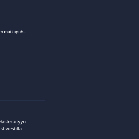
Kuinka voin vaihtaa rekisteröidyn matkapuhelinnumeroni?
ekisteröityyn 
iviestillä.