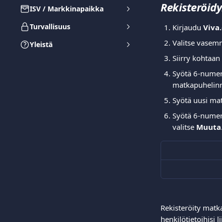
Rekisteröid
ISV / Markkinapaikka
Turvallisuus
Kirjaudu 
Viva.
Valitse vasem
Yleistä
Siirry kohtaan 
Syötä 6-numero
matkapuhelinnu
Syötä uusi mat
Syötä 6-numero
valitse 
Muuta
Rekisteröity matka
henkilötietoihisi 