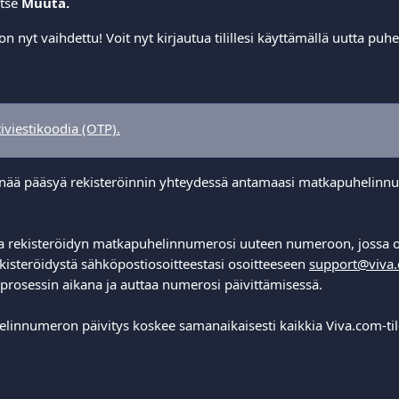
tse 
Muuta.
 nyt vaihdettu! Voit nyt kirjautua tilillesi käyttämällä uutta puh
iviestikoodia (OTP).
e enää pääsyä rekisteröinnin yhteydessä antamaasi matkapuhelinn
aa rekisteröidyn matkapuhelinnumerosi uuteen numeroon, jossa o
kisteröidystä sähköpostiosoitteestasi osoitteeseen 
support@viva
 prosessin aikana ja auttaa numerosi päivittämisessä.
linnumeron päivitys koskee samanaikaisesti kaikkia Viva.com-tilejä