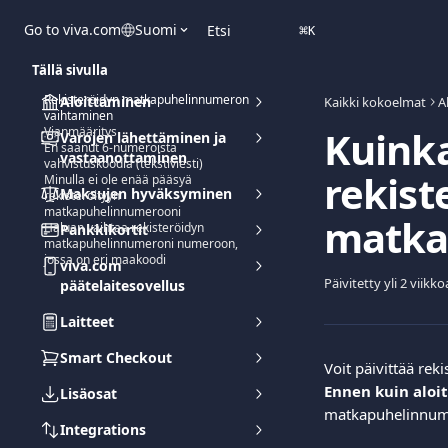
Siirry pääsisältöön
Go to viva.com
Suomi
Etsi
⌘
K
Tällä sivulla
Rekisteröidyn matkapuhelinnumeron
Aloittaminen
Kaikki kokoelmat
A
vaihtaminen
Kuinka
Vianmääritys
Varojen lähettäminen ja
En saanut 6-numeroista
vastaanottaminen
vahvistuskoodia (tekstiviesti)
rekist
Minulla ei ole enää pääsyä
Maksujen hyväksyminen
rekisteröityyn
matkapuhelinnumerooni
matka
Haluan vaihtaa rekisteröidyn
Pankkikortit
matkapuhelinnumeroni numeroon,
jossa on eri maakoodi
viva.com
Päivitetty yli 2 viikko
päätelaitesovellus
Laitteet
Smart Checkout
Voit päivittää rek
Ennen kuin aloit
Lisäosat
matkapuhelinnumer
Integrations