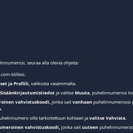
innumerosi, seuraa alla olevia ohjeita:
.com-tilillesi.
et ja Profiili, 
valikosta vasemmalta.
Sisäänkirjautumistiedot 
ja valitse 
Muuta
, puhelinnumerosi ko
oinen vahvistuskoodi,
 jonka sait 
vanhaan 
puhelinnumeroosi 
. 
uhelinnumero sille tarkoitettuun kohtaan ja 
valitse Vahvista.
umeroinen vahvistuskoodi,
 jonka sait 
uuteen 
puhelinnumeroosi