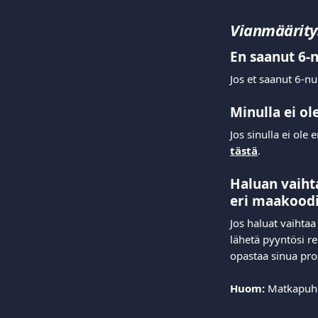
Vianmäärity
En saanut 6-n
Jos et saanut 6-nu
Minulla ei o
Jos sinulla ei ol
tästä
. 
Haluan vaiht
eri maakood
Jos haluat vaihta
lähetä pyyntösi re
opastaa sinua pro
Huom:
 Matkapuhel