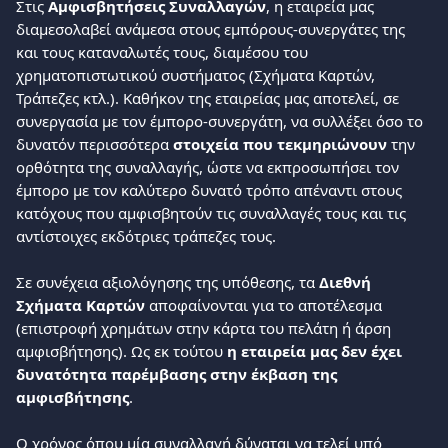
Στις 
Αμφισβητήσεις Συναλλαγών
, η εταιρεία μας 
διαμεσολαβεί ανάμεσα στους εμπόρους-συνεργάτες της 
και τους καταναλωτές τους, διαμέσου του 
χρηματοπιστωτικού συστήματος (Σχήματα Καρτών, 
Τράπεζες κτλ.). Καθήκον της εταιρείας μας αποτελεί, σε 
συνεργασία με τον έμπορο-συνεργάτη, να συλλέξει όσο το 
δυνατόν περισσότερα 
στοιχεία που τεκμηριώνουν
 την 
ορθότητα της συναλλαγής, ώστε να εκπροσωπήσει τον 
έμπορο με τον καλύτερο δυνατό τρόπο απέναντι στους 
κατόχους που αμφισβητούν τις συναλλαγές τους και τις 
αντίστοιχες εκδότριες τράπεζες τους.
Σε συνέχεια αξιολόγησης της υπόθεσης, τα 
Διεθνή 
Σχήματα Καρτών
 αποφαίνονται για το αποτέλεσμα 
(επιστροφή χρημάτων στην κάρτα του πελάτη ή άρση 
αμφισβήτησης). Ως εκ τούτου 
η εταιρεία μας δεν έχει 
δυνατότητα παρέμβασης στην έκβαση της 
αμφισβήτησης
.
Ο χρόνος όπου μία συναλλαγή δύναται να τελεί υπό 