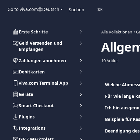
Zum Hauptinhalt springen
Go to viva.com
Deutsch
Suchen
⌘
K
Erste Schritte
Alle Kollektionen
G
Allge
Geld Versenden und
Empfangen
Zahlungen annehmen
10 Artikel
Debitkarten
viva.com Terminal App
Welche Abmessu
Geräte
Für wie lange k
Smart Checkout
Ich bin ausgera
Plugins
Beispiele für K
Integrations
Beendigung des
ISV / Marktplatz