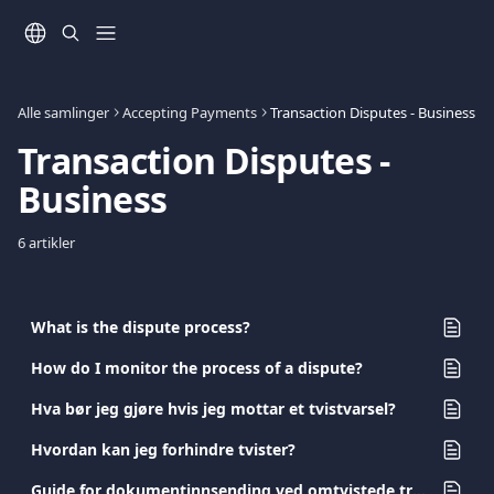
Gå til hovedinnhold
Alle samlinger
Accepting Payments
Transaction Disputes - Business
Transaction Disputes - 
Business
6 artikler
What is the dispute process?
How do I monitor the process of a dispute?
Hva bør jeg gjøre hvis jeg mottar et tvistvarsel?
Hvordan kan jeg forhindre tvister?
Guide for dokumentinnsending ved omtvistede transaksjoner for selgere