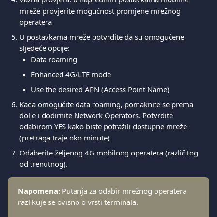
mreže provjerite mogućnost promjene mrežnog 
operatera
U postavkama mreže potvrdite da su omogućene 
sljedeće opcije:
Data roaming
Enhanced 4G/LTE mode
Use the desired APN (Access Point Name)
Kada omogućite data roaming, pomaknite se prema 
dolje i dodirnite Network Operators. Potvrdite 
odabirom YES kako biste potražili dostupne mreže 
(pretraga traje oko minute). 
Odaberite željenog 4G mobilnog operatera (različitog 
od trenutnog).
Napomena:
 Putanja za odabir mrežnog operatera 
razlikuje se ovisno o vrsti terminala.