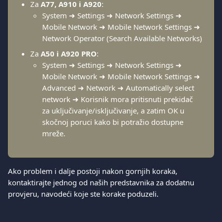
Za 
A77, A910 i A920
:
System ➜ Settings ➜ Network Settings ➜ 
Mobile Network ➜ Mobile Network Settings ➜ 
Network Operator (Search Available Networks)
Za 
A50 i A920 PRO
:
System ➜ Settings ➜ Network Settings ➜ 
Mobile Network ➜ Mobile Network Settings ➜ 
Advanced ➜ Network ➜ Automatically select 
network ➜ Korisnik mora pritisnuti prekidač 
za uključivanje/isključivanje, a zatim OK u 
skočnoj poruci kako bi potražio dostupne 
mreže.
Ako problem i dalje postoji nakon gornjih koraka, 
kontaktirajte jednog od naših predstavnika za dodatnu 
provjeru, navodeći koje ste korake poduzeli.