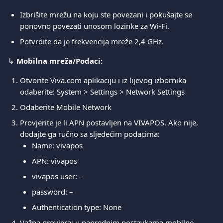
Izbrišite mrežu na koju ste povezani i pokušajte se 
ponovno povezati unosom lozinke za Wi-Fi.
Potvrdite da je frekvencija mreže 2,4 GHz.
↳ 
Mobilna mreža/Podaci:
Otvorite Viva.com aplikaciju i iz lijevog izbornika 
odaberite: System > Settings > Network Settings
Odaberite Mobile Network
Provjerite je li APN postavljen na VIVAPOS. Ako nije, 
dodajte ga ručno sa sljedećim podacima:
Name: vivapos
APN: vivapos
vivapos user: –
password: –
Authentication type: None
Važna provjera: u naprednim postavkama mobilne 