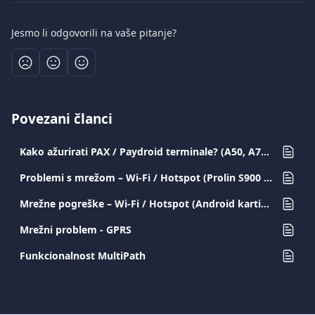
Jesmo li odgovorili na vaše pitanje?
Povezani članci
Kako ažurirati PAX / Paydroid terminale? (A50, A77, A80, A910, A920, A920PRO)
Problemi s mrežom – Wi-Fi / Hotspot (Prolin S900 / D200)
Mrežne pogreške – Wi-Fi / Hotspot (Android kartični terminali)
Mrežni problem - GPRS
Funkcionalnost MultiPath