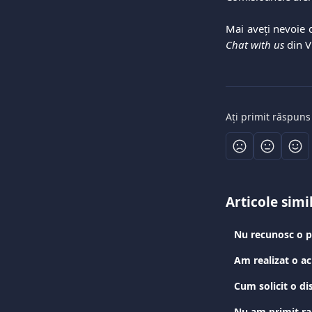
Mai aveți nevoie d
Chat with us
din V
Ați primit răspuns
Articole simi
Nu recunosc o pl
Cum solicit o di
Nu am primit ra