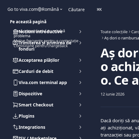
Direct la conținutul principal
Go to viva.com
Română
Căutare
⌘
K
Pe această pagină
Dacă comerciantul nu rezolvă
Noțiuni introductive
Toate colecțiile
Card
problema
Motive frecvente pentru o contestație
Trimiterea și primirea de
Comisioane pentru chargeback
Aș dor
fonduri
Acceptarea plăților
o achi
Carduri de debit
o. Ce a
Viva.com terminal app
Dispozitive
12 iunie 2026
Smart Checkout
Plugins
Dacă doriți să anu
Integrations
ați achiziționat, 
tranzacției sau pr
ISV / Marketplace