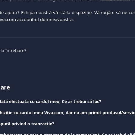
e ajutor? Echipa noastră vă stă la dispoziție. Vă rugăm să ne con
iva.com account-ul dumneavoastră.
 la întrebare?
lare
ată efectuată cu cardul meu. Ce ar trebui să fac?
spută privind o tranzacție?
mbursarea pe care o așteptam de la comerciant. Ce ar trebui să f