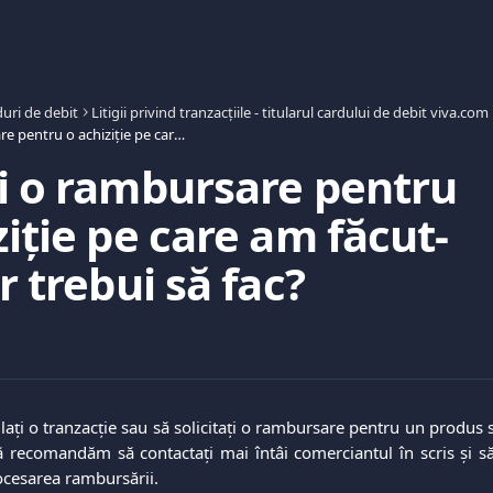
uri de debit
Litigii privind tranzacțiile - titularul cardului de debit viva.com
Aș dori o rambursare pentru o achiziție pe care am făcut-o. Ce ar trebui să fac?
i o rambursare pentru
ziție pe care am făcut-
r trebui să fac?
lați o tranzacție sau să solicitați o rambursare pentru un produs s
vă recomandăm să contactați mai întâi comerciantul în scris și să 
ocesarea rambursării.