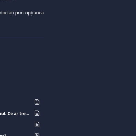
tactați prin opțiunea
Am realizat o achiziție cu cardul meu Viva.com, dar nu am primit produsul/serviciul. Ce ar trebui să fac?
ac?