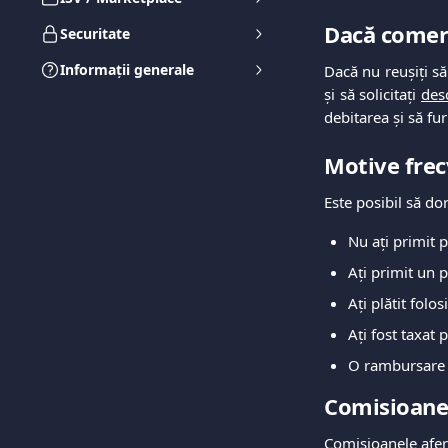
Dacă comer
Securitate
Informații generale
Dacă nu reușiți să
și să solicitați
des
debitarea și să fu
Motive frec
Este posibil să dor
Nu ați primit p
Ați primit un p
Ați plătit fol
Ați fost taxat
O rambursare s
Comisioane
Comisioanele afer