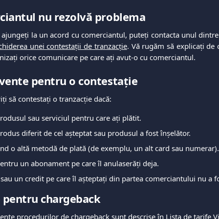
ciantul nu rezolvă problema
 ajungeți la un acord cu comerciantul, puteți contacta unul dintre
chiderea unei contestații de tranzacție
. Vă rugăm să explicați de c
rnizați orice comunicare pe care ați avut-o cu comerciantul.
vente pentru o contestație
iți să contestați o tranzacție dacă:
rodusul sau serviciul pentru care ați plătit.
rodus diferit de cel așteptat sau produsul a fost înșelător.
osind o altă metodă de plată (de exemplu, un alt card sau numerar).
 pentru un abonament pe care îl anulaserăți deja.
au un credit pe care îl așteptați din partea comerciantului nu a f
 pentru chargeback
ente procedurilor de chargeback sunt descrise în
Lista de tarife
Vi