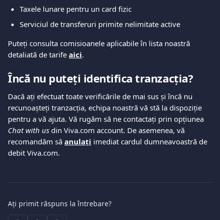
Taxele lunare pentru un card fizic
Serviciul de transferuri primite nelimitate active
Puteți consulta comisioanele aplicabile în lista noastră 
detaliată de tarife 
aici
.
Încă nu puteți identifica tranzacția?
Dacă ați efectuat toate verificările de mai sus și încă nu 
recunoașteți tranzacția, echipa noastră vă stă la dispoziție 
pentru a vă ajuta. Vă rugăm să ne contactați prin opțiunea 
Chat with us
 din Viva.com account. De asemenea, vă 
recomandăm să 
anulați
 imediat cardul dumneavoastră de 
debit Viva.com.
Ați primit răspuns la întrebare?