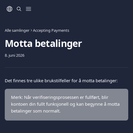
Gå til hovedinnhold
Alle samlinger
Accepting Payments
Motta betalinger
8. juni 2026
Det finnes tre ulike brukstilfeller for å motta betalinger:
Merk: Når verifiseringsprosessen er fullført, blir 
kontoen din fullt funksjonell og kan begynne å motta 
betalinger som normalt.