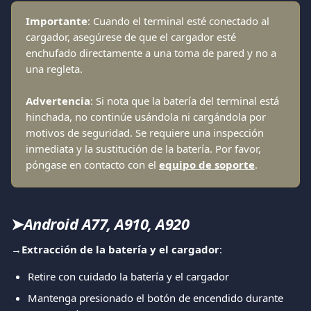
Importante
: Cuando el terminal esté conectado al 
cargador, asegúrese de que el cargador esté 
enchufado directamente a una toma de pared y no a 
una regleta.
Advertencia
: Si nota que la batería del terminal está 
hinchada, no continúe usándola ni cargándola por 
motivos de seguridad. Se requiere una inspección 
inmediata y la sustitución de la batería. Por favor, 
póngase en contacto con el 
equipo de soporte
.
➤
Android A77, A910, A920
→
Extracción de la batería y el cargador
:
Retire con cuidado la batería y el cargador
Mantenga presionado el botón de encendido durante 