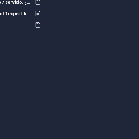
He realizado una compra con mi tarjeta Viva.com pero no he recibido el producto / servicio. ¿Qué debo hacer?
No he recibido el reembolso esperado del comercio. I have not received the refund I expect from the merchant. ¿Qué debo hacer?