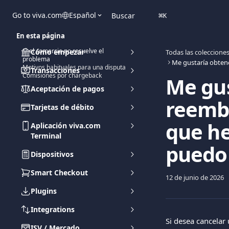
Ir al contenido principal
Go to viva.com
Español
Buscar
⌘
K
En esta página
Si el comercio no resuelve el
Cómo empezar
Todas las coleccione
problema
Motivos habituales para una disputa
Transacciones
Comisiones por chargeback
Me gus
Aceptación de pagos
reemb
Tarjetas de débito
que he
Aplicación viva.com
Terminal
puedo
Dispositivos
Smart Checkout
12 de junio de 2026
Plugins
Integrations
Si desea cancelar
ISV / Mercado