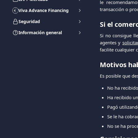
le recomendamos 
transacción o pro
Viva Advance Financing
Seguridad
Si el comer
Información general
Si no consigue l
agentes y
solicit
facilite cualquie
Motivos hab
Es posible que de
No ha recibido
Ha recibido un
Pagó utilizand
Se le ha cobra
No se ha proc