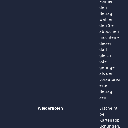
können 
den 
Betrag 
wählen, 
den Sie 
abbuchen 
möchten – 
dieser 
darf 
gleich 
oder 
geringer 
als der 
vorautorisi
erte 
Betrag 
sein.
Wiederholen
Erscheint 
bei 
Kartenabb
uchungen,