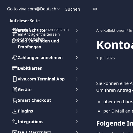
Zum Hauptinhalt springen
Go to viva.com
Deutsch
Suchen
⌘
K
Auf dieser Seite
Folgende Informationen sollten in
Erste Schritte
Alle Kollektionen
Er
Ihrem Antrag enthalten sein
Konto
Wie geht es weiter?
Geld Versenden und
Empfangen
Zahlungen annehmen
1. Juli 2026
Debitkarten
viva.com Terminal App
Sie können eine 
Geräte
Um Ihren Antrag e
Smart Checkout
über den 
Live
per E-Mail an 
Plugins
Folgende In
Integrations
ISV / Marktplatz