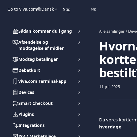
Spring videre til hovedindholdet
Go to viva.com
Dansk
Søg
⌘
K
Sådan kommer du i gang
Alle samlinger
Devi
Hvornå
Afsendelse og
modtagelse af midler
kortte
Modtag betalinger
bestilt
Debetkort
viva.com Terminal-app
11. juli 2025
Devices
Smart Checkout
Plugins
Da vores kortterm
Integrations
hverdage
.  
ISV / Marketplace