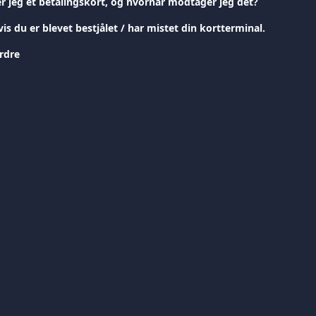
er jeg et betalingskort, og hvornår modtager jeg det?
is du er blevet bestjålet / har mistet din kortterminal.
rdre