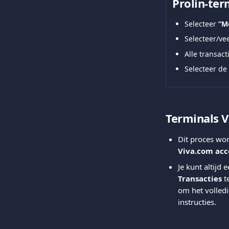
Prolin-ter
Selecteer 
“M
Selecteer/vee
Alle transac
Selecteer de 
Terminals 
Dit proces wor
Viva.com ac
Je kunt altijd 
Transacties
 t
om het volledi
instructies.