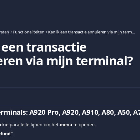
raten
Functionaliteiten
Kan ik een transactie annuleren via mijn terminal?
 een transactie
ren via mijn terminal?
rminals: Α920 Pro, A920, A910, Α80, A50, A
drie parallelle lijnen om het 
menu
 te openen.
efund”
.