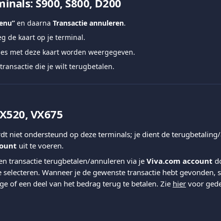
minals: S900, S800, D200
enu”
 en daarna 
Transactie annuleren
.
g de kaart op je terminal.
ties met deze kaart worden weergegeven.
transactie die je wilt terugbetalen.
VX520, VX675
dt niet ondersteund op deze terminals; je dient de terugbetaling/
count
 uit te voeren.
een transactie terugbetalen/annuleren via je 
Viva.com account
 d
e selecteren. Wanneer je de gewenste transactie hebt gevonden, s
ge of een deel van het bedrag terug te betalen. Zie 
hier
 voor gede