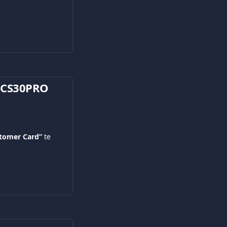
k CS30PRO 
tomer Card”
 te 