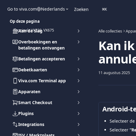
Naar de hoofdinhoud
Go to viva.com
Nederlands
Zoeken
⌘
K
Op deze pagina
Terminals VX520, VX675
Aan de slag
Alle collecties
Appa
Kan ik
Overboekingen en
betalingen ontvangen
annule
Betalingen accepteren
Debetkaarten
11 augustus 2025
Viva.com Terminal app
Apparaten
Smart Checkout
Android-te
Plugins
Selecteer de 
Integrations
Selecteer 
“R
ISV / Marktplaats