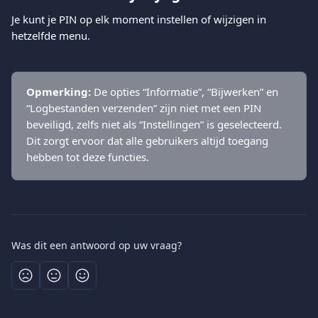
Je kunt je PIN op elk moment instellen of wijzigen in 
hetzelfde menu.
Opmerking:
 De opties “Informatie”, “Bijwerken” en 
“Logbestanden verzenden” zijn niet met een PIN 
beveiligd, zelfs niet als “Instellingen” is geselecteerd. 
Dit zorgt ervoor dat alle gebruikers altijd toegang 
hebben tot deze functies.
Was dit een antwoord op uw vraag?