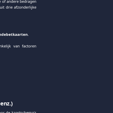
e of andere bedragen
it drie afzonderlijke
ndebetkaarten
.
kelijk van factoren
 enz.)
oor de kaartschema's