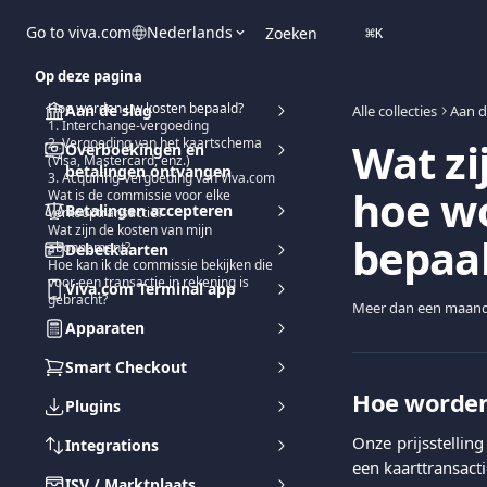
Naar de hoofdinhoud
Go to viva.com
Nederlands
Zoeken
⌘
K
Op deze pagina
Hoe worden uw kosten bepaald?
Aan de slag
Alle collecties
Aan d
1. Interchange-vergoeding
Wat zi
2. Vergoeding van het kaartschema
Overboekingen en
(Visa, Mastercard, enz.)
betalingen ontvangen
3. Acquiring-vergoeding van Viva.com
hoe w
Wat is de commissie voor elke
Betalingen accepteren
verkooptransactie?
Wat zijn de kosten van mijn
bepaa
abonnement?
Debetkaarten
Hoe kan ik de commissie bekijken die
voor een transactie in rekening is
Viva.com Terminal app
gebracht?
Meer dan een maand
Apparaten
Smart Checkout
Hoe worden
Plugins
Onze prijsstelli
Integrations
een kaarttransacti
ISV / Marktplaats