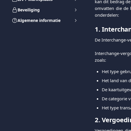
kan dit bedrag d
omvatten die de h
Beveiliging
onderdelen:
Algemene informatie
1. Intercha
De Interchange-v
Interchange-ver
zoals:
Het type gebru
Het land van 
De kaartuitgev
De categorie 
Het type trans
2. Vergoedi
Vergoedingen die