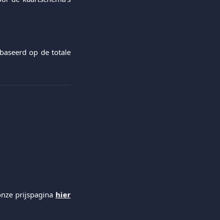
baseerd op de totale
onze prijspagina
hier