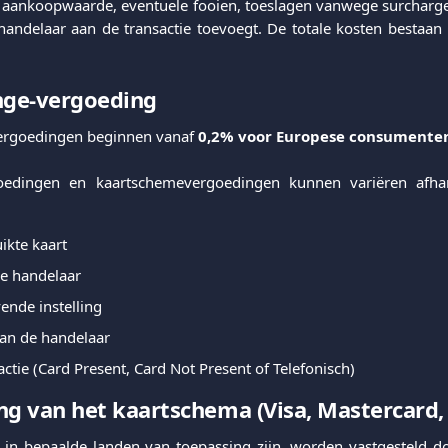
e aankoopwaarde, eventuele fooien, toeslagen vanwege surcharg
andelaar aan de transactie toevoegt. De totale kosten bestaan u
nge-vergoeding
ergoedingen beginnen vanaf
0,2% voor Europese consumente
goedingen en kaartschemevergoedingen kunnen variëren afhan
ikte kaart
de handelaar
ende instelling
van de handelaar
actie (Card Present, Card Not Present of Telefonisch)
ng van het kaartschema (
Visa
,
Mastercard
,
 in bepaalde landen van toepassing zijn, worden vastgesteld d