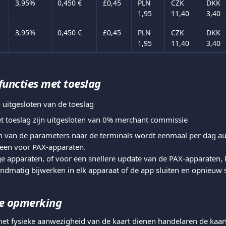
3,95%
0,450 €
£0,45
PLN 
CZK 
DKK 
1,95
11,40
3,40
3,95%
0,450 €
£0,45
PLN 
CZK 
DKK 
1,95
11,40
3,40
functies met toeslag
n uitgesloten van de toeslag
et toeslag zijn uitgesloten van 0% merchant commissie
n van de parameters naar de terminals wordt eenmaal per dag au
leen voor PAX-apparaten.
ge apparaten, of voor een snellere update van de PAX-apparaten,
dmatig bijwerken in elk apparaat of de app sluiten en opnieuw s
ke opmerking
met fysieke aanwezigheid van de kaart dienen handelaren de kaa