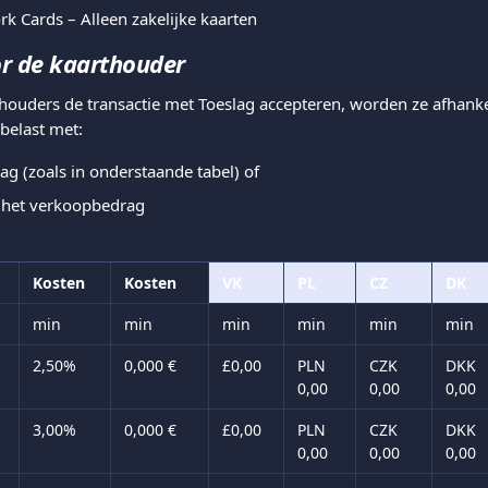
k Cards – Alleen zakelijke kaarten
r de kaarthouder
ouders de transactie met Toeslag accepteren, worden ze afhanke
 belast met:
 (zoals in onderstaande tabel) of
 het verkoopbedrag
Kosten
Kosten
VK
PL
CZ
DK
min
min
min
min
min
min
2,50%
0,000 €
£0,00
PLN 
CZK 
DKK 
0,00
0,00
0,00
3,00%
0,000 €
£0,00
PLN 
CZK 
DKK 
0,00
0,00
0,00