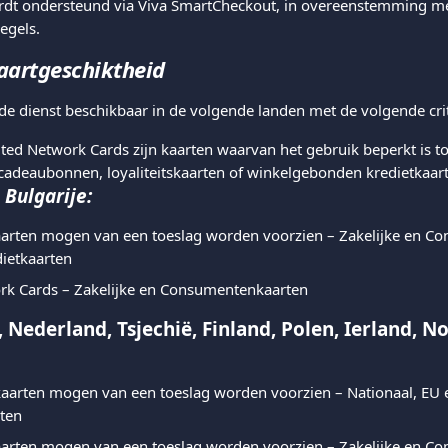
rdt ondersteund via Viva SmartCheckout, in overeenstemming met
egels.
aartgeschiktheid
e dienst beschikbaar in de volgende landen met de volgende crit
ited Network Cards zijn kaarten waarvan het gebruik beperkt is to
s cadeaubonnen, loyaliteitskaarten of winkelgebonden kredietkaar
, Bulgarije:
kaarten mogen van een toeslag worden voorzien – Zakelijke en C
dietkaarten
rk Cards – Zakelijke en Consumentenkaarten
Nederland, Tsjechië, Finland, Polen, Ierland, N
 kaarten mogen van een toeslag worden voorzien – Nationaal, EU e
rten
kaarten mogen van een toeslag worden voorzien – Zakelijke en C