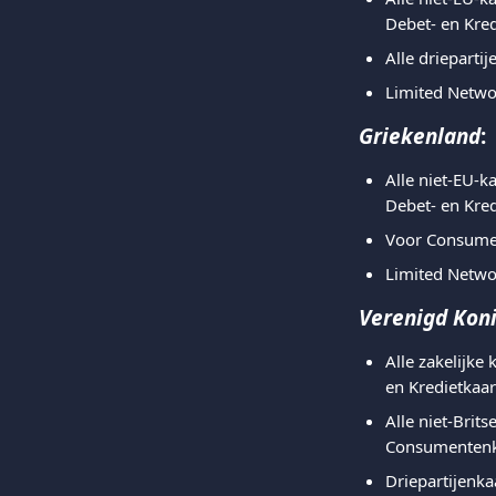
Debet- en Kre
Alle driepart
Limited Netwo
Griekenland
:
Alle niet-EU-
Debet- en Kre
Voor Consumen
Limited Networ
Verenigd Koni
Alle zakelijke
en Kredietkaa
Alle niet-Brit
Consumentenka
Driepartijenka