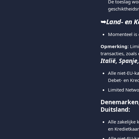
De toeslag wo
geschiktheidsr
➥
Land- en K
Momenteel is d
Opmerking
: Lim
transacties, zoal
Italië, Spanje
Alle niet-EU-
Debet- en Kre
Limited Netwo
Denemarken, 
Duitsland:
Alle zakelijke
en Kredietkaa
Alle niet-EU-