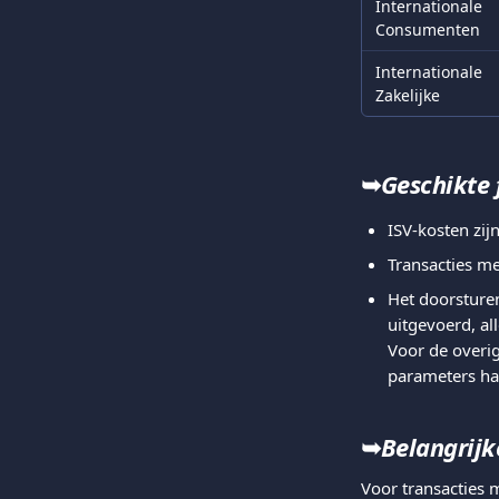
Internationale 
Consumenten
Internationale 
Zakelijke
➥
Geschikte 
ISV-kosten zij
Transacties m
Het doorsture
uitgevoerd, al
Voor de overi
parameters han
➥
Belangrij
Voor transacties 