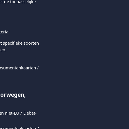
 de toepasselijke 
eria:
t specifieke soorten 
ten.
onsumentenkaarten / 
oorwegen, 
n niet-EU / Debet- 
onsumentenkaarten / 