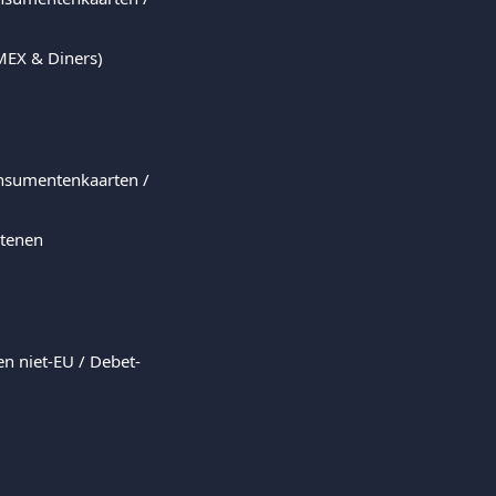
MEX & Diners)
onsumentenkaarten / 
etenen
n niet-EU / Debet- 