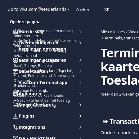
Naar de hoofdinhoud
Go to viva.com
Nederlands
Zoeken
⌘
K
Op deze pagina
➥ Transactietypen die een toeslag
Aan de slag
Alle collecties
Viva.
ondersteunen
➥ Welke handelaarsvaluta’s worden
Overboekingen en
ondersteund
Termin
betalingen ontvangen
➥ Ondersteuning van toeslag per
betaal kanaal
Betalingen accepteren
kaarte
➥Land- en Kaartgeschiktheid
Italië, Spanje, Bulgarije:
Denemarken, Nederland, Tsjechië,
Debetkaarten
Toesl
Finland, Polen, Ierland, Noorwegen,
Duitsland:
Viva.com Terminal app
Griekenland:
Verenigd Koninkrijk:
Apparaten
Meer dan 2 weken ge
➥Kosten voor de kaarthouder
➥Geschikte functies met toeslag
Smart Checkout
➥Belangrijke opmerking
Plugins
➥ 
Transact
Integrations
Ondersteunde tra
ISV / Marktplaats