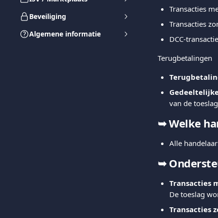
Transacties me
Beveiliging
Transacties z
Algemene informatie
DCC-transacti
Terugbetalingen
Terugbetalin
Gedeeltelijk
van de toeslag
➥ 
Welke ha
Alle handelaa
➥ 
Ondersteu
Transacties 
De toeslag wo
Transacties 