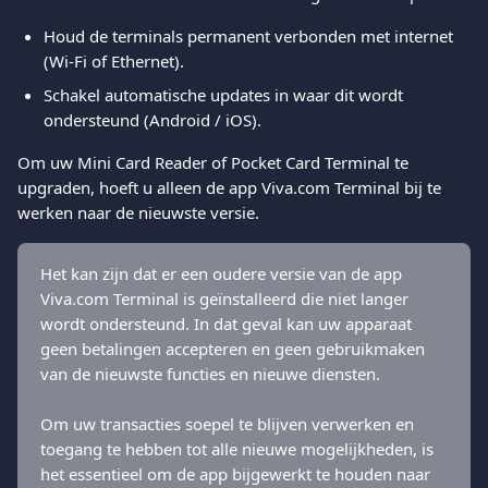
Houd de terminals permanent verbonden met internet 
(Wi-Fi of Ethernet).
Schakel automatische updates in waar dit wordt 
ondersteund (Android / iOS).
Om uw Mini Card Reader of Pocket Card Terminal te 
upgraden, hoeft u alleen de app Viva.com Terminal bij te 
werken naar de nieuwste versie.
Het kan zijn dat er een oudere versie van de app 
Viva.com Terminal is geïnstalleerd die niet langer 
wordt ondersteund. In dat geval kan uw apparaat 
geen betalingen accepteren en geen gebruikmaken 
van de nieuwste functies en nieuwe diensten.
Om uw transacties soepel te blijven verwerken en 
toegang te hebben tot alle nieuwe mogelijkheden, is 
het essentieel om de app bijgewerkt te houden naar 