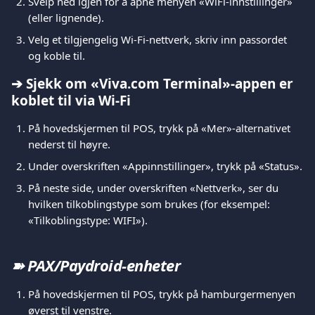
Sveip ned igjen for å åpne menyen «WiFi-innstillinger» 
(eller lignende).
Velg et tilgjengelig Wi-Fi-nettverk, skriv inn passordet 
og koble til.
➔ Sjekk om «Viva.com Terminal»-appen er 
koblet til via Wi-Fi
På hovedskjermen til POS, trykk på «Mer»-alternativet 
nederst til høyre.
Under overskriften «Appinnstillinger», trykk på «Status».
På neste side, under overskriften «Nettverk», ser du 
hvilken tilkoblingstype som brukes (for eksempel: 
«Tilkoblingstype: WIFI»).
➽ PAX/Paydroid-enheter
På hovedskjermen til POS, trykk på hamburgermenyen 
øverst til venstre.