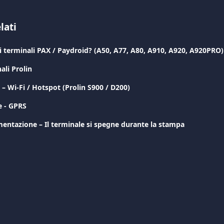
lati
 terminali PAX / Paydroid? (A50, A77, A80, A910, A920, A920PRO)
ali Prolin
 – Wi-Fi / Hotspot (Prolin S900 / D200)
e - GPRS
mentazione – Il terminale si spegne durante la stampa