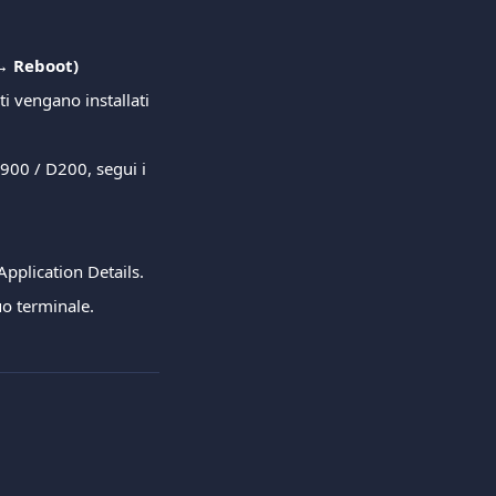
→ Reboot)
i vengano installati 
S900 / D200, segui i 
Application Details.
uo terminale.