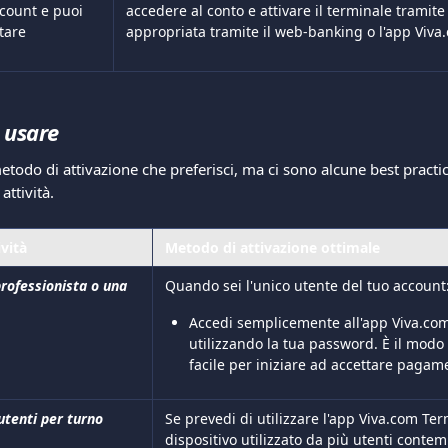
ccount e puoi 
accedere al conto e attivare il terminale tramite 
tare 
appropriata tramite il web-banking o l'app Viva
 usare
metodo di attivazione che preferisci, ma ci sono alcune best practi
attività.
ività
Metodo di attivazione ottimale
professionista o una 
Quando sei l'unico utente del tuo account
Accedi semplicemente all'app Viva.com
utilizzando la tua password. È il modo
facile per iniziare ad accettare pagame
utenti per turno
Se prevedi di utilizzare l'app Viva.com Te
dispositivo utilizzato da più utenti cont