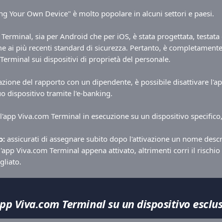
ing Your Own Device" è molto popolare in alcuni settori e paesi.
Terminal, sia per Android che per iOS, è stata progettata, testata e
 ai più recenti standard di sicurezza. Pertanto, è completamente 
Terminal sui dispositivi di proprietà del personale.
azione del rapporto con un dipendente, è possibile disattivare l'a
o dispositivo tramite l'e-banking.
 l'app Viva.com Terminal in esecuzione su un dispositivo specifico
o:
 assicurati di assegnare subito dopo l'attivazione un nome descri
'app Viva.com Terminal appena attivato, altrimenti corri il rischio d
gliato.
'app Viva.com Terminal su un dispositivo esclu