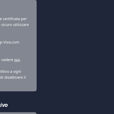
 certificata per 
sicuro utilizzare 
pp Viva.com 
, vedere 
qui
.
ttivo a ogni 
i disattivare il 
sivo