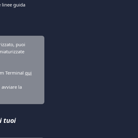
 linee guida 
izzato, puoi 
niaturizzate 
com Terminal 
qui
 avviare la 
 tuoi 