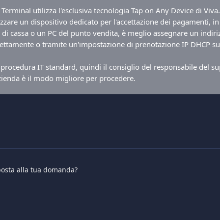
Terminal utilizza l'esclusiva tecnologia Tap on Any Device di Viva.
izzare un dispositivo dedicato per l'accettazione dei pagamenti, i
 di cassa o un PC del punto vendita, è meglio assegnare un indirizz
irettamente o tramite un'impostazione di prenotazione IP DHCP sul
a procedura IT standard, quindi il consiglio del responsabile del s
azienda è il modo migliore per procedere.
sposta alla tua domanda?