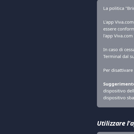
La politica "Br
L'app Viva.com 
essere conforme
l'app Viva.com 
In caso di cess
Terminal dal su
Per disattivare
Suggeriment
dispositivo dell
dispositivo sba
Utilizzare l