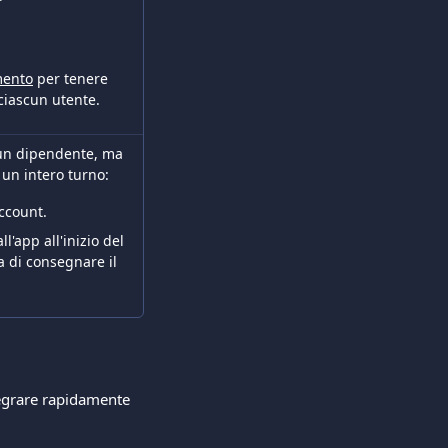
mento
 per tenere 
 ciascun utente.
i un dipendente, ma 
 un intero turno:
account.
l'app all'inizio del 
a di consegnare il 
tegrare rapidamente 