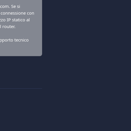
com. Se si 
n connessione con 
o IP statico al 
 router.
upporto tecnico 