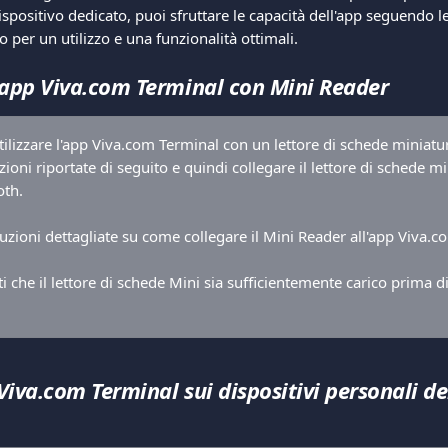
spositivo dedicato, puoi sfruttare le capacità dell'app seguendo le
o per un utilizzo e una funzionalità ottimali.
l'app Viva.com Terminal con Mini Reader
tilizzare l'app Viva.com Terminal con un lettore di schede miniatur
uzioni riportate di seguito e quindi collegare il lettore di schede mi
oth.
ruzioni dettagliate su come collegare il Mini Reader all'app Viva.
ti che il lettore di schede Mini sia sufficientemente carico prima di
Viva.com Terminal sui dispositivi personali dei