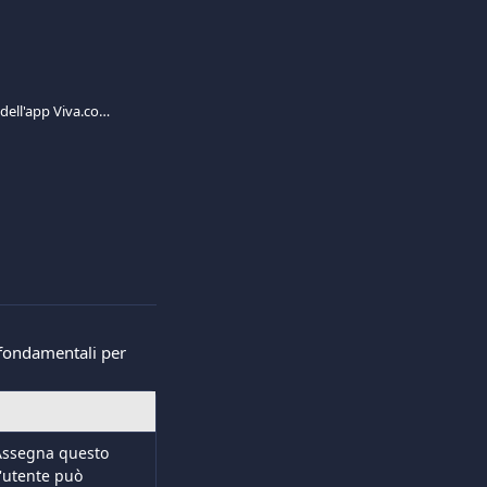
Configurazione e attivazione dell'app Viva.com Terminal
 fondamentali per 
 Assegna questo 
'utente può 