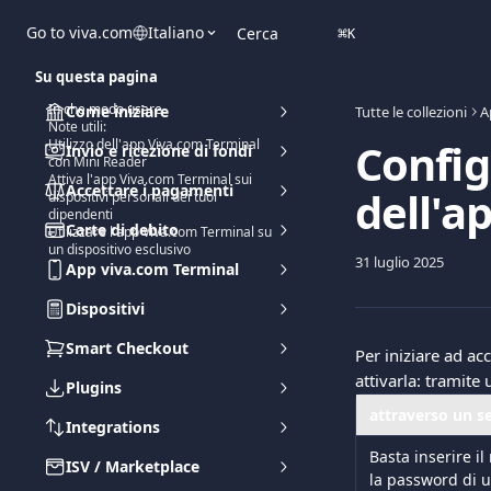
Vai al contenuto principale
Go to viva.com
Italiano
Cerca
⌘
K
Su questa pagina
In che modo usare
Come iniziare
Tutte le collezioni
A
Note utili:
Config
Utilizzo dell'app Viva.com Terminal
Invio e ricezione di fondi
con Mini Reader
Attiva l'app Viva.com Terminal sui
Accettare i pagamenti
dell'a
dispositivi personali dei tuoi
dipendenti
Carte di debito
Utilizzare l'app Viva.com Terminal su
un dispositivo esclusivo
31 luglio 2025
App viva.com Terminal
Dispositivi
Smart Checkout
Per iniziare ad a
attivarla: tramite
Plugins
attraverso un s
Integrations
Basta inserire i
ISV / Marketplace
la password di u