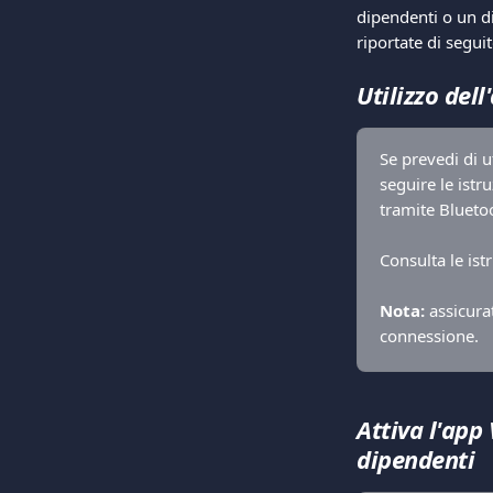
dipendenti o un di
riportate di seguit
Utilizzo del
Se prevedi di u
seguire le istr
tramite Blueto
Consulta le ist
Nota:
 assicura
connessione.
Attiva l'app 
dipendenti