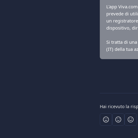
L'app Viva.com 
prevede di util
un registratore
dispositivo, d
Si tratta di un
(IT) della tua 
Hai ricevuto la ri