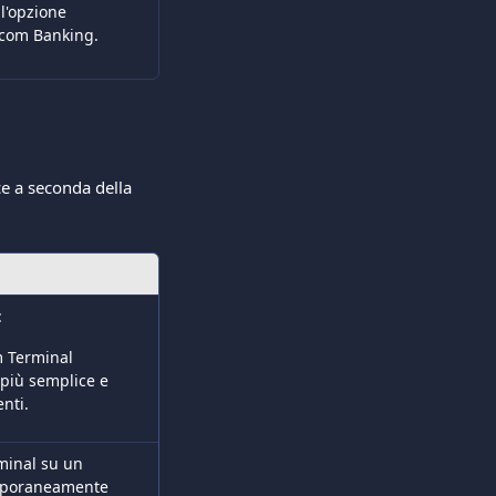
l'opzione 
.com Banking.
ce a seconda della 
:
 Terminal 
 più semplice e 
nti.
rminal su un 
emporaneamente 