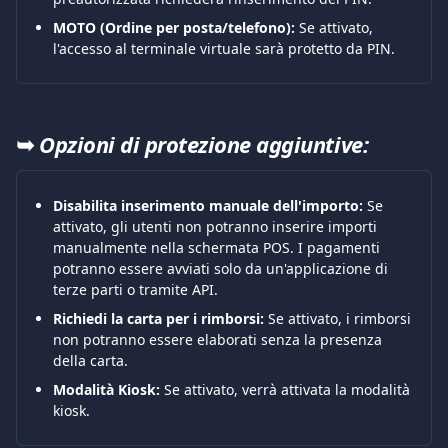
MOTO (Ordine per posta/telefono):
 Se attivato, 
l'accesso al terminale virtuale sarà protetto da PIN.
➥ 
Opzioni di protezione aggiuntive:
Disabilita inserimento manuale dell'importo:
 Se 
attivato, gli utenti non potranno inserire importi 
manualmente nella schermata POS. I pagamenti 
potranno essere avviati solo da un'applicazione di 
terze parti o tramite API.
Richiedi la carta per i rimborsi:
 Se attivato, i rimborsi 
non potranno essere elaborati senza la presenza 
della carta.
Modalità Kiosk:
 Se attivato, verrà attivata la modalità 
kiosk.