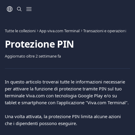
Vai al contenuto principale
Tutte le collezioni
App viva.com Terminal
Transazioni e operazioni
Protezione PIN
Aggiornato oltre 2 settimane fa
In questo articolo troverai tutte le informazioni necessarie 
per attivare la funzione di protezione tramite PIN sul tuo 
terminale Viva.com con tecnologia Google Play e/o su 
tablet e smartphone con l'applicazione "Viva.com Terminal".
Una volta attivata, la protezione PIN limita alcune azioni 
che i dipendenti possono eseguire.