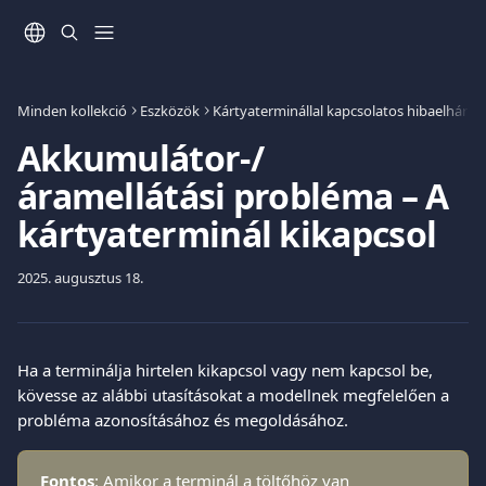
Ugrás a fő tartalomra
Minden kollekció
Eszközök
Kártyaterminállal kapcsolatos hibaelhárítá
Akkumulátor-/
áramellátási probléma – A
kártyaterminál kikapcsol
2025. augusztus 18.
Ha a terminálja hirtelen kikapcsol vagy nem kapcsol be, 
kövesse az alábbi utasításokat a modellnek megfelelően a 
probléma azonosításához és megoldásához.
Fontos
: Amikor a terminál a töltőhöz van 