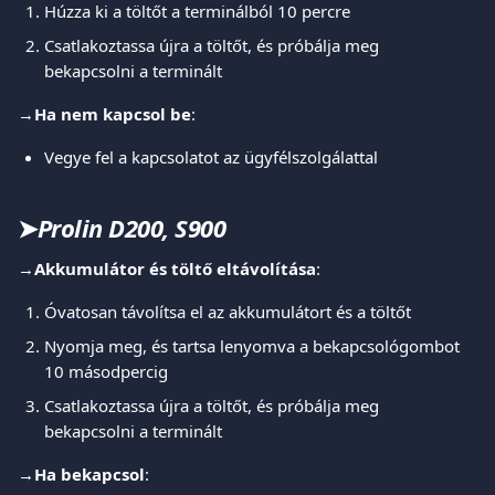
Húzza ki a töltőt a terminálból 10 percre
Csatlakoztassa újra a töltőt, és próbálja meg 
bekapcsolni a terminált
→
Ha nem kapcsol be
:
Vegye fel a kapcsolatot az ügyfélszolgálattal
➤
Prolin D200, S900
→
Akkumulátor és töltő eltávolítása
:
Óvatosan távolítsa el az akkumulátort és a töltőt
Nyomja meg, és tartsa lenyomva a bekapcsológombot 
10 másodpercig
Csatlakoztassa újra a töltőt, és próbálja meg 
bekapcsolni a terminált
→
Ha bekapcsol
: