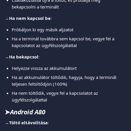
Csatlakoztassa újra a töltőt, és próbálja meg 
bekapcsolni a terminált
→
Ha nem kapcsol be
:
Próbáljon ki egy másik aljzatot
Ha a terminál továbbra sem kapcsol be, vegye fel a 
kapcsolatot az ügyfélszolgálattal
→
Ha bekapcsol
:
Helyezze vissza az akkumulátort
Ha az akkumulátor töltődik, hagyja, hogy a terminál 
teljesen feltöltődjön (100%)
Ha nem töltődik, vegye fel a kapcsolatot az 
ügyfélszolgálattal
➤
Android A80
→
Töltő eltávolítása
: