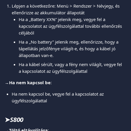
Lépjen a következőre: Menü > Rendszer > Névjegy, és 
ellenőrizze az akkumulátor állapotát
Ha a „Battery XX%” jelenik meg, vegye fel a 
kapcsolatot az ügyfélszolgálattal további ellenőrzés 
céljából
Ha a „No battery” jelenik meg, ellenőrizze, hogy a 
tápellátás jelzőfénye világít-e, és hogy a kábel jó 
állapotban van-e.
Ha a kábel sérült, vagy a fény nem világít, vegye fel 
a kapcsolatot az ügyfélszolgálattal
→
Ha nem kapcsol be
:
Ha nem kapcsol be, vegye fel a kapcsolatot az 
ügyfélszolgálattal
➤
S800
→
Töltő eltávolítása
: