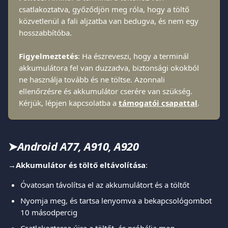
csatlakoztatva, győződjön meg róla, hogy a töltő 
közvetlenül a fali aljzatba van bedugva, és nem egy 
hosszabbítóba.
Figyelmeztetés
: Ha észreveszi, hogy a terminál 
akkumulátora fel van duzzadva, biztonsági okokból 
ne használja tovább és ne töltse. Azonnali 
ellenőrzésre és akkumulátor cserére van szükség. 
Kérjük, lépjen kapcsolatba a 
támogatói csapattal
.
➤
Android A77, A910, A920
→
Akkumulátor és töltő eltávolítása
:
Óvatosan távolítsa el az akkumulátort és a töltőt
Nyomja meg, és tartsa lenyomva a bekapcsológombot 
10 másodpercig