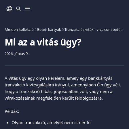
Ugrás a fő tartalomra
Minden kollekció
Betéti kártyák
Tranzakciós viták - viva.com betéti k
Mi az a vitás ügy?
2026. június 9.
A vitás ügy egy olyan kérelem, amely egy bankkártyás 
tranzakció kivizsgálására irányul, amennyiben Ön úgy véli, 
hogy a tranzakció hibás, jogosulatlan volt, vagy nem a 
várakozásainak megfelelően került feldolgozásra.
Példák:
Olyan tranzakció, amelyet nem ismer fel