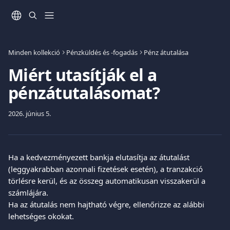
Ugrás a fő tartalomra
Minden kollekció
Pénzküldés és -fogadás
Pénz átutalása
Miért utasítják el a
pénzátutalásomat?
2026. június 5.
Ha a kedvezményezett bankja elutasítja az átutalást 
(leggyakrabban azonnali fizetések esetén), a tranzakció 
törlésre kerül, és az összeg automatikusan visszakerül a 
számlájára.
Ha az átutalás nem hajtható végre, ellenőrizze az alábbi 
lehetséges okokat.