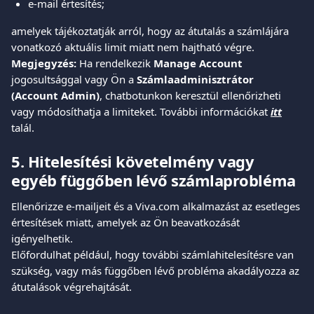
e-mail értesítés;
amelyek tájékoztatják arról, hogy az átutalás a számlájára 
vonatkozó aktuális limit miatt nem hajtható végre.
Megjegyzés:
 Ha rendelkezik 
Manage Account
jogosultsággal vagy Ön a 
Számlaadminisztrátor 
(Account Admin)
, chatbotunkon keresztül ellenőrizheti 
vagy módosíthatja a limiteket. További információkat 
itt
talál.
5. Hitelesítési követelmény vagy 
egyéb függőben lévő számlaprobléma
Ellenőrizze e-mailjeit és a Viva.com alkalmazást az esetleges 
értesítések miatt, amelyek az Ön beavatkozását 
igényelhetik.
Előfordulhat például, hogy további számlahitelesítésre van 
szükség, vagy más függőben lévő probléma akadályozza az 
átutalások végrehajtását.