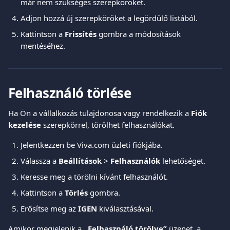
már nem szükséges szerepköröket.
Adjon hozzá új szerepköröket a legördülő listából.
Kattintson a 
Frissítés
 gombra a módosítások 
mentéséhez.
Felhasználó törlése
Ha Ön a vállalkozás tulajdonosa vagy rendelkezik a 
Fiók 
kezelése
 szerepkörrel, törölhet felhasználókat.
Jelentkezzen be Viva.com üzleti fiókjába.
Válassza a 
Beállítások
 > 
Felhasználók
 lehetőséget.
Keresse meg a törölni kívánt felhasználót.
Kattintson a 
Törlés
 gombra.
Erősítse meg az 
IGEN
 kiválasztásával.
Amikor megjelenik a 
„Felhasználó törölve”
 üzenet, a 