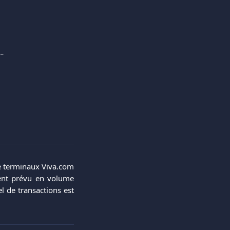
e modèle de tarification par paliers ?
de terminaux Viva.com
ment prévu en volume
 de transactions est