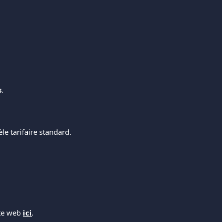
s
.
le tarifaire standard.
ite web
ici
.