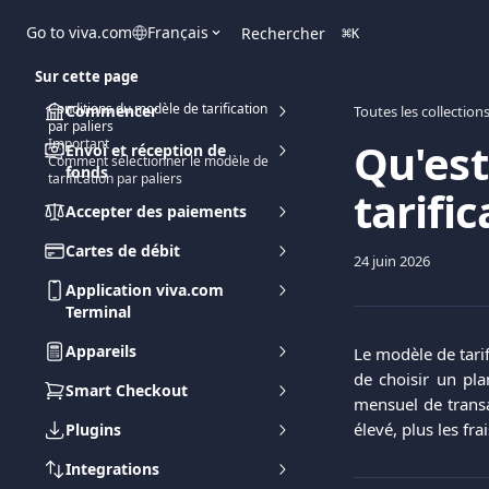
Passer au contenu principal
Go to viva.com
Français
Rechercher
⌘
K
Sur cette page
Conditions du modèle de tarification
Commencer
Toutes les collection
par paliers
Qu'est
Important
Envoi et réception de
Comment sélectionner le modèle de
fonds
tarification par paliers
tarific
Accepter des paiements
Cartes de débit
24 juin 2026
Application viva.com
Terminal
Appareils
Le modèle de tarif
de choisir un pl
Smart Checkout
mensuel de transa
élevé, plus les fra
Plugins
Integrations