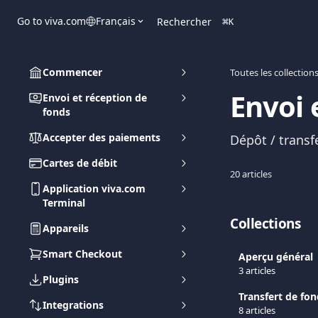
Passer au contenu principal
Go to viva.com
Français
Rechercher
⌘
K
Commencer
Toutes les collection
Envoi 
Envoi et réception de
fonds
Accepter des paiements
Dépôt / transf
Cartes de débit
20 articles
Application viva.com
Terminal
Collections
Appareils
Smart Checkout
Aperçu général
3 articles
Plugins
Transfert de fon
Integrations
8 articles