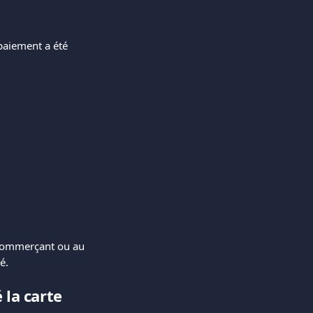
paiement a été 
 commerçant ou au 
é.
 la carte