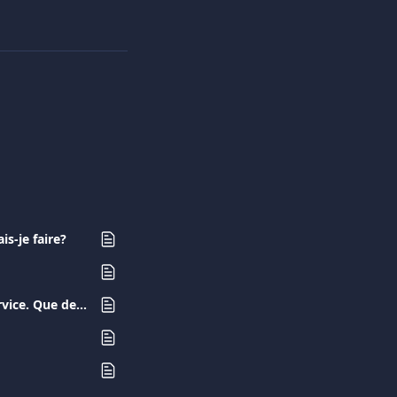
s-je faire?
J'ai effectué un achat avec ma carte Viva.com mais je n'ai pas reçu le produit / service. Que devrais-je faire?