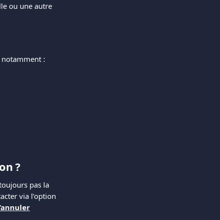
le ou une autre 
m, notamment :
on ?
toujours pas la 
cter via l’option 
’annuler