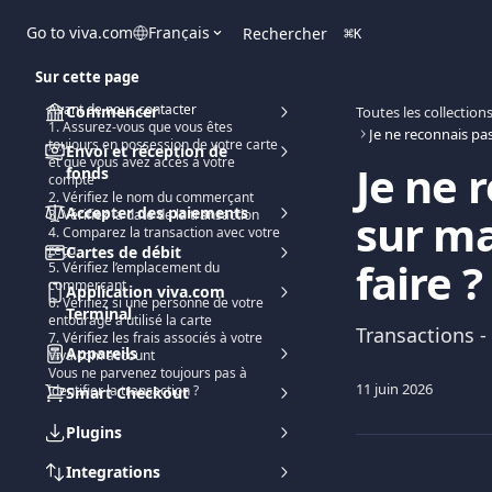
Passer au contenu principal
Go to viva.com
Français
Rechercher
⌘
K
Sur cette page
Avant de nous contacter
Commencer
Toutes les collection
1. Assurez-vous que vous êtes
toujours en possession de votre carte
Envoi et réception de
et que vous avez accès à votre
Je ne 
fonds
compte
2. Vérifiez le nom du commerçant
Accepter des paiements
sur ma
3. Vérifiez la date de la transaction
4. Comparez la transaction avec votre
reçu
Cartes de débit
faire ?
5. Vérifiez l’emplacement du
commerçant
Application viva.com
6. Vérifiez si une personne de votre
Terminal
entourage a utilisé la carte
Transactions -
7. Vérifiez les frais associés à votre
Appareils
Viva.com account
Vous ne parvenez toujours pas à
11 juin 2026
identifier la transaction ?
Smart Checkout
Plugins
Integrations