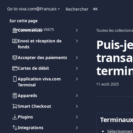
Passer au contenu principal
Go to viva.com
Français
Rechercher
⌘
K
Sur cette page
Terminaux VX520, VX675
Commencer
Toutes les collection
Puis-j
Envoi et réception de
fonds
transa
Accepter des paiements
termin
Cartes de débit
Application viva.com
11 août 2025
Terminal
Appareils
Smart Checkout
Plugins
Terminaux 
Integrations
Sélectionnez 