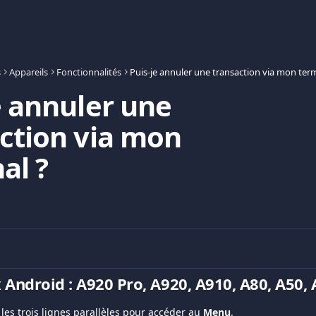
s
Appareils
Fonctionnalités
e annuler une
ction via mon
al ?
Android : Α920 Pro, A920, A910, Α80, A50,
les trois lignes parallèles pour accéder au 
Menu
.