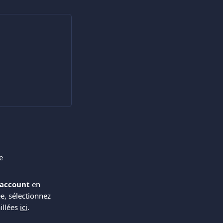
e 
 account
 en 
e, sélectionnez 
llées 
ici
.