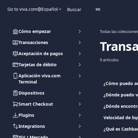
Ir al contenido principal
Go to viva.com
Español
Buscar
⌘
K
Cómo empezar
Todas las coleccione
Transa
Transacciones
Aceptación de pagos
9 artículos
Tarjetas de débito
Aplicación viva.com
Terminal
¿Cómo puedo ace
Dispositivos
¿Dónde puedo ve
Smart Checkout
¿Dónde encontra
Plugins
Velocidad de li
Integrations
¿Qué es Cashba
ISV / Mercado