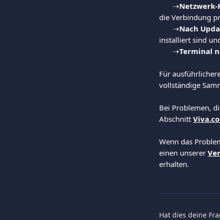
       ⇢
Netzwerk-K
die Verbindung pr
       ⇢
Nach Upda
installiert sind 
       ⇢
Terminal n
Für ausführlicher
vollständige Sam
Bei Problemen, die
Abschnitt 
Viva.c
Wenn das Problem 
einen unserer 
Ver
erhalten.
Hat dies deine Fr