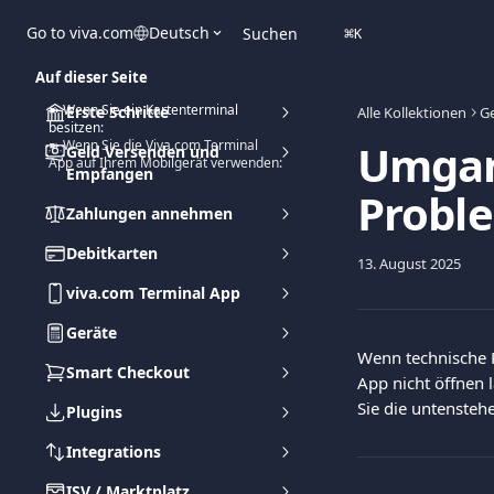
Zum Hauptinhalt springen
Go to viva.com
Deutsch
Suchen
⌘
K
Auf dieser Seite
➽ Wenn Sie ein Kartenterminal
Erste Schritte
Alle Kollektionen
G
besitzen:
Umgan
➽ Wenn Sie die Viva.com Terminal
Geld Versenden und
App auf Ihrem Mobilgerät verwenden:
Empfangen
Probl
Zahlungen annehmen
Debitkarten
13. August 2025
viva.com Terminal App
Geräte
Wenn technische P
Smart Checkout
App nicht öffnen 
Sie die untensteh
Plugins
Integrations
ISV / Marktplatz