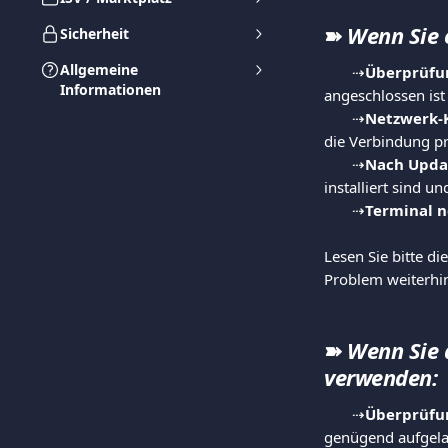
➽ 
Wenn Sie 
Sicherheit
Allgemeine
       ⇢
Überprüfu
Informationen
angeschlossen ist 
       ⇢
Netzwerk-K
die Verbindung pr
       ⇢
Nach Upda
installiert sind 
       ⇢
Terminal n
Lesen Sie bitte d
Problem weiterhin 
➽ 
Wenn Sie 
verwenden:
       ⇢
Überprüfu
genügend aufgelad