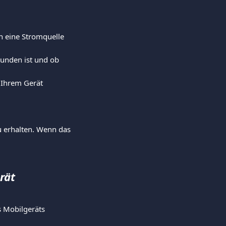
an eine Stromquelle 
.
bunden ist und ob 
f Ihrem Gerät 
u erhalten. Wenn das 
rät 
es Mobilgeräts 