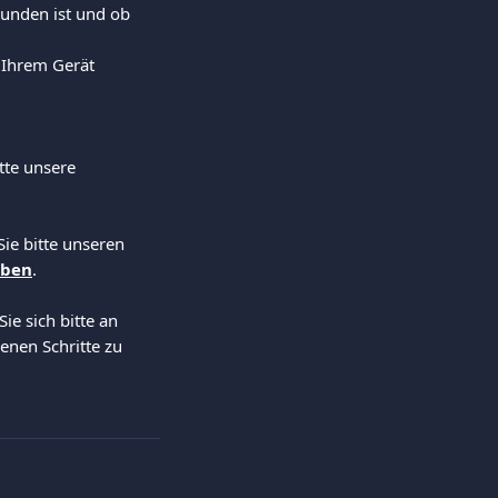
bunden ist und ob 
f Ihrem Gerät 
te unsere 
ie bitte unseren 
eben
.
e sich bitte an 
nen Schritte zu 