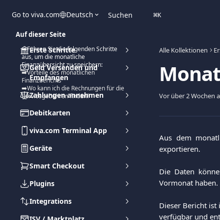
Zum Hauptinhalt springen
Go to viva.com
Deutsch
Suchen
⌘
K
Auf dieser Seite
➡️Führen Sie die folgenden Schritte
Erste Schritte
Alle Kollektionen
Er
aus, um die monatliche
Monatl
Finanzübersicht zu speichern:
Geld Versenden und
➡️Vorteile des monatlichen
Empfangen
Finanzberichts
➡️Wo kann ich die Rechnungen für die
Zahlungen annehmen
Vor über 2 Wochen ak
Servicegebühren finden?
Debitkarten
viva.com Terminal App
Aus dem monatlic
Geräte
exportieren.
Smart Checkout
Die Daten können
Vormonat haben.
Plugins
Integrations
Dieser Bericht is
verfügbar und ent
ISV / Marktplatz