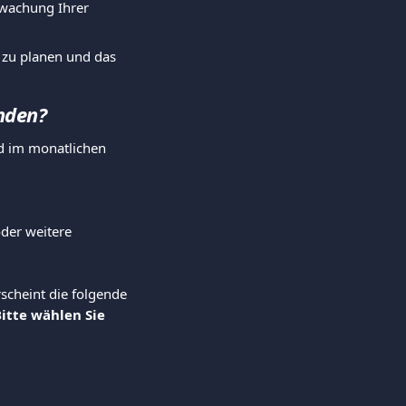
rwachung Ihrer 
e zu planen und das 
nden?
d im monatlichen 
der weitere 
scheint die folgende 
itte wählen Sie 