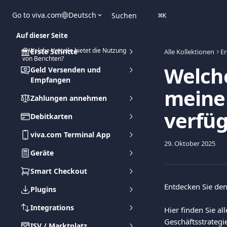
Zum Hauptinhalt springen
Go to viva.com
Deutsch
Suchen
⌘
K
Auf dieser Seite
➡️ Welche Vorteile bietet die Nutzung
Erste Schritte
Alle Kollektionen
Er
von Berichten?
Welche
Geld Versenden und
Empfangen
meine
Zahlungen annehmen
verfü
Debitkarten
viva.com Terminal App
29. Oktober 2025
Geräte
Smart Checkout
Entdecken Sie den
Plugins
Integrations
Hier finden Sie a
Geschäftsstrategie
ISV / Marktplatz