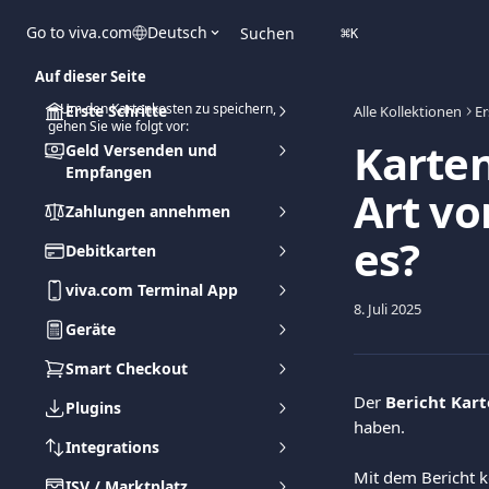
Zum Hauptinhalt springen
Go to viva.com
Deutsch
Suchen
⌘
K
Auf dieser Seite
➡️Um den Kartenkosten zu speichern,
Erste Schritte
Alle Kollektionen
Er
gehen Sie wie folgt vor:
Karte
Geld Versenden und
Empfangen
Art vo
Zahlungen annehmen
es?
Debitkarten
viva.com Terminal App
8. Juli 2025
Geräte
Smart Checkout
Der 
Bericht Kar
Plugins
haben.
Integrations
Mit dem Bericht k
ISV / Marktplatz