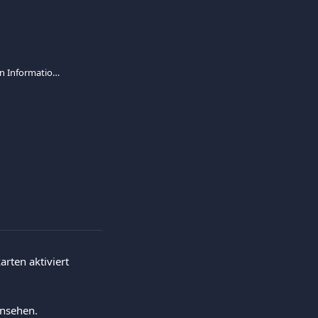
Kartenausgaben - Welche Art von Informationen gibt es?
arten aktiviert 
insehen.