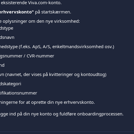
 eksisterende Viva.com-konto.
erhvervskonto"
 på startskærmen.
e oplysninger om den nye virksomhed:
dstype
dsnavn
nhedstype (f.eks. ApS, A/S, enkeltmandsvirksomhed osv.)
ingsnummer / CVR-nummer
and
n (navnet, der vises på kvitteringer og kontoudtog)
dskategori
tifikationsnummer
ingerne for at oprette din nye erhvervskonto.
ogge ind på din nye konto og fuldføre onboardingprocessen.