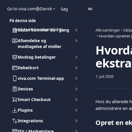
Spring videre til hovedindholdet
Go to viva.com
Dansk
Søg
⌘
K
På denne side
Opret en ekstra erhvervskonto
Sådan kommer du i gang
Alle samlinger
Såda
Hvordan opretter j
Afsendelse og
Hvorda
modtagelse af midler
Modtag betalinger
ekstra
Debetkort
1. juli 2026
viva.com Terminal-app
Devices
Smart Checkout
Hvis du allerede 
administrere en 
Plugins
Integrations
Opret en e
ISV / Marketplace