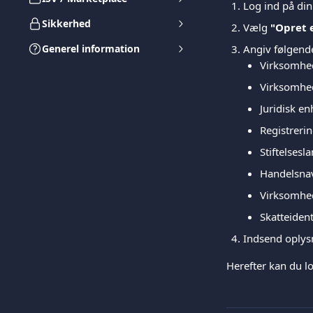
Log ind på din
Sikkerhed
Vælg 
"Opret 
Generel information
Angiv følgend
Virksomhe
Virksomhe
Juridisk e
Registrer
Stiftelsesl
Handelsnav
Virksomhe
Skatteiden
Indsend oplysn
Herefter kan du l