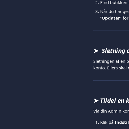
Find butikken 
Når du har gen
”
Opdater
” fo
➤
  Sletning 
Sletningen af en b
konto. Ellers skal 
➤
 Tildel en 
Via din Admin ko
Klik på 
Indsti