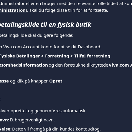
ministrator eller en bruger med den relevante rolle tildelt af ko
inistration
), skal du følge disse trin for at fortsætte.
etalingskilde til en fysisk butik
betalingskilde skal du gøre følgende:   
in Viva.com Account konto for at se dit Dashboard.   
Fysiske Betalinger > Forretning > Tilføj forretning
.
ksomhedsinformation
 og den foretrukne tilknyttede
 Viva.com 
esse 
og klik på knappen 
Opret
.    
  
liver oprettet og gennemføres automatisk. 
avn: 
Et brugervenligt navn.  
else: 
Dette vil fremgå på din kundes kontoudtog.   