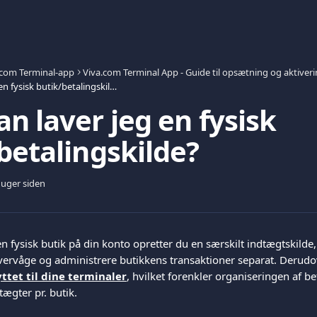
.com Terminal-app
Viva.com Terminal App - Guide til opsætning og aktiver
Hvordan laver jeg en fysisk butik/betalingskilde?
n laver jeg en fysisk
betalingskilde?
 uger siden
en fysisk butik på din konto opretter du en særskilt indtægtskilde, 
vervåge og administrere butikkens transaktioner separat. Derudov
ttet til dine terminaler
, hvilket forenkler organiseringen af be
tægter pr. butik.