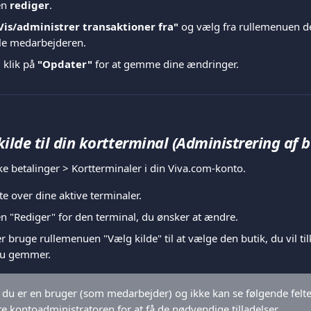
n 
rediger
.
Vis/administrer transaktioner fra"
 og vælg fra rullemenuen de
ele medarbejderen.
 klik på 
"Opdater" 
for at gemme dine ændringer.
 kilde til din kortterminal (Administrering af b
ske betalinger > Kortterminaler i din Viva.com-konto.
ste over dine aktive terminaler.
n "Rediger" for den terminal, du ønsker at ændre.
r bruge rullemenuen "Vælg kilde" til at vælge den butik, du vil ti
 du gemmer.
s du er en bruger (som medarbejder) og ikke kan se følgende felte
e kontoadministratoren for at få de nødvendige tilladelser.