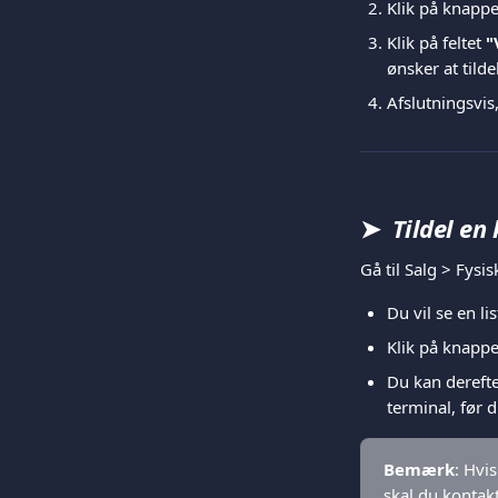
Klik på knappe
Klik på feltet 
"
ønsker at tild
Afslutningsvis,
➤
  Tildel en
Gå til Salg > Fysi
Du vil se en li
Klik på knappe
Du kan derefte
terminal, før
Bemærk
: Hvi
skal du kontakt