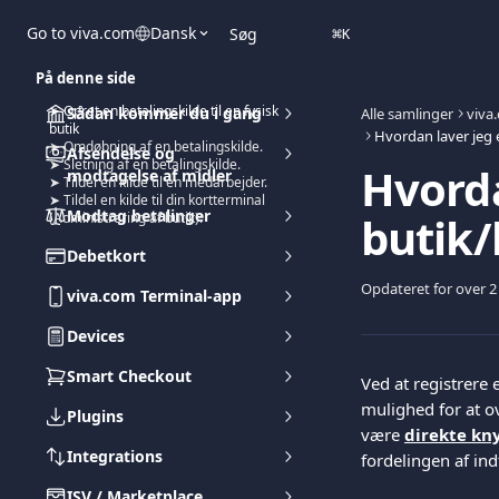
Spring videre til hovedindholdet
Go to viva.com
Dansk
Søg
⌘
K
På denne side
➤ Opret en betalingskilde til en fysisk
Sådan kommer du i gang
Alle samlinger
viva
butik
➤ Omdøbning af en betalingskilde.
Afsendelse og
➤ Sletning af en betalingskilde.
Hvorda
modtagelse af midler
➤ Tildel en kilde til en medarbejder.
➤ Tildel en kilde til din kortterminal
Modtag betalinger
butik/
(Administrering af butik):
Debetkort
Opdateret for over 2
viva.com Terminal-app
Devices
Smart Checkout
Ved at registrere 
mulighed for at o
Plugins
være 
direkte kny
Integrations
fordelingen af ind
ISV / Marketplace