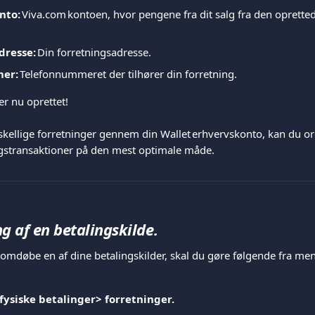
nto: 
Viva.com kontoen, hvor pengene fra dit salg fra den oprettede
resse: 
Din forretningsadresse.  
er: 
Telefonnummeret der tilhører din forretning.  
r nu oprettet!   
rskellige forretninger gennem din Wallet erhvervskonto, kan du o
gstransaktioner på den mest optimale måde.  
 af en betalingskilde.
 omdøbe en af dine betalingskilder, skal du gøre følgende fra me
 fysiske betalinger> forretninger.