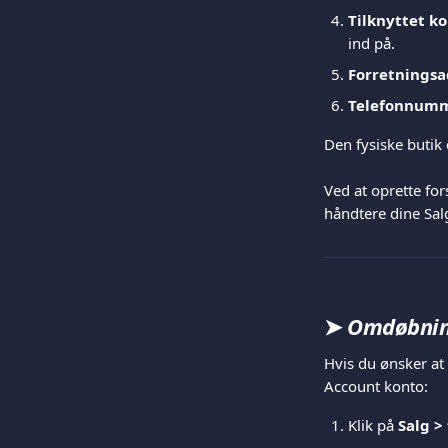
Tilknyttet ko
ind på.   
Forretningsad
Telefonnumm
Den fysiske butik e
Ved at oprette fo
håndtere dine Sal
➤
 Omdøbning
Hvis du ønsker at
Account konto:
Klik på 
Salg >