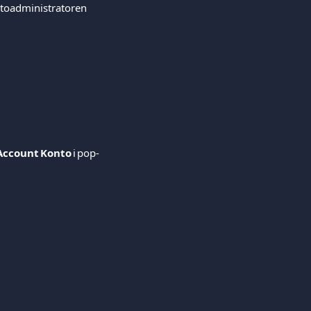
ntoadministratoren 
Account Konto
 i pop-