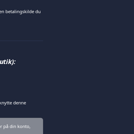
n betalingskilde du 
utik):
lknytte denne 
r på din konto, 