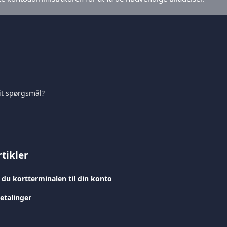
it spørgsmål?
tikler
 du kortterminalen til din konto
betalinger