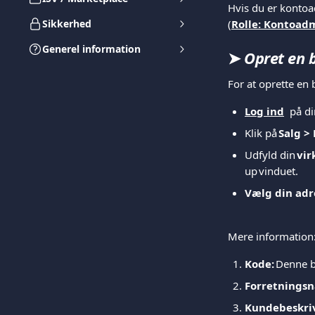
Hvis du er kontoad
Sikkerhed
(
Rolle: Kontoadm
Generel information
➤
 Opret en b
For at oprette en 
Log ind
  på d
Klik på 
Salg > 
Udfyld din 
vir
up vinduet.  
Vælg din adr
Mere information: 
Kode: 
Denne b
Forretningsn
Kundebeskriv