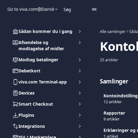
Spring videre til hovedindholdet
Go to viva.com
Dansk
Søg
⌘
K
Sådan kommer du i gang
Alle samlinger
Såda
Konto
Afsendelse og
modtagelse af midler
Modtag betalinger
25 artikler
Debetkort
Samlinger
viva.com Terminal-app
Devices
Kontoindstilling
12 artikler
Smart Checkout
Rapporter
Plugins
9 artikler
Integrations
Erklæringer og c
1 artikel
ISV / Marketplace