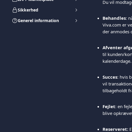
Du vil modtage
Sikkerhed
Behandles
: 
Generel information
Viva.com er ve
der anmodes o
Afventer afg
til kunden/kor
kalenderdage.
Succes
: hvis 
vil transaktion
tilbageholdt f
Fejlet
: en fej
blive opkrævet
Reserveret:
 