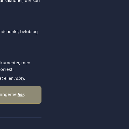
transaktioner, der kan 
idspunkt, beløb og 
okumenter, men 
orrekt.
et
 eller 
Tabt
).
ningerne 
her
.