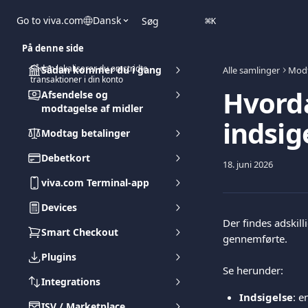
Spring videre til hovedindholdet
Go to viva.com
Dansk
Søg
⌘
K
På denne side
Sådan lokaliserer du omstridte
Sådan kommer du i gang
Alle samlinger
Modt
transaktioner i din konto
Hvorda
Afsendelse og
modtagelse af midler
indsig
Modtag betalinger
Debetkort
18. juni 2026
viva.com Terminal-app
Devices
Der findes adskilli
Smart Checkout
gennemførte.
Plugins
Se herunder:
Integrations
Indsigelse
: e
ISV / Marketplace