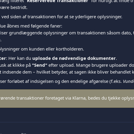
Vælg filteret "
Reserverede Transaktioner
" for hurtigt at finde 
være bestridt.
"
 ved siden af transaktionen for at se yderligere oplysninger.
due åbnes med følgende faner:
Viser grundlæggende oplysninger om transaktionen såsom dato, t
.
plysninger om kunden eller kortholderen.
ter
: Her kan du 
uploade de nødvendige dokumenter
.
usk at klikke på 
"Send"
 efter upload. Mange brugere uploader d
 indsende dem – hvilket betyder, at sagen ikke bliver behandlet k
iser forløbet af indsigelsen og den endelige afgørelse (f.eks. 
Vund
drørende transaktioner foretaget via Klarna, bedes du tjekke oplys