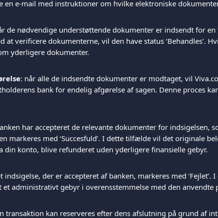
 en e-mail med instruktioner om hvilke elektroniske dokumenter,
når de nødvendige understøttende dokumenter er indsendt for en t
d at verificere dokumenterne, vil den have status ‘Behandles’. Hv
m yderligere dokumenter.
ørelse
: når alle de indsendte dokumenter er modtaget, vil Viva
tholderens bank for endelig afgørelse af sagen. Denne proces kan
banken har accepteret de relevante dokumenter for indsigelsen, s
en markeres med ‘Succesfuld’. I dette tilfælde vil det originale be
ra din konto, blive refunderet uden yderligere finansielle gebyr.
let indsigelse, der er accepteret af banken, markeres med ‘Fejlet’. I 
 et administrativt gebyr i overensstemmelse med den anvendte pr
En transaktion kan reserveres efter dens afslutning på grund af int