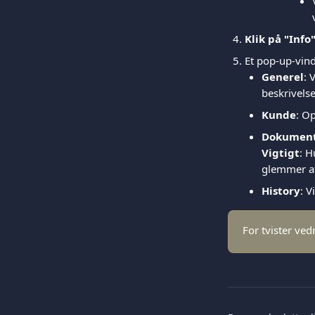
Klik på "Info
Et pop-up-vin
Generel
: 
beskrivelse
Kunde
: O
Dokumen
Vigtigt
: H
glemmer at
History
: V
For tvister ve