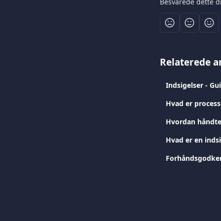
Besvarede dette d
Relaterede ar
Indsigelser - Gu
Hvad er process
Hvordan håndter
Hvad er en inds
Forhåndsgodken