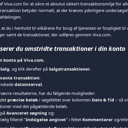
 Viva.com for at sikre et absolut sikkert transaktionsmiljø for all
transaktion betyder normalt, at der kræves yderligere undersøgel
afdelingen.
at du i henhold til vilkårene for brug af tjenesten er forpligtet til
er samt de transaktioner, der udføres gennem Viva.com.
serer du omstridte transaktioner i din konto
in konto på Viva.com.
 
Salg
, og klik derefter på 
Salgstransaktioner
.
evante transaktion:
nskede 
datointerval
.
snævre resultaterne, har du følgende muligheder:
det 
præcise beløb
 i søgefeltet over kolonnen 
Dato & Tid
 – så v
ktioner med det pågældende beløb.
 på 
Avanceret søgning
 og:
Vælg filteret "
Indsigelse angivet
" i feltet 
Kommentarer
 og/elle