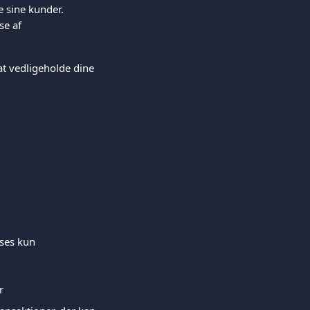
e sine kunder.
se af 
 at vedligeholde dine 
ises kun 
r