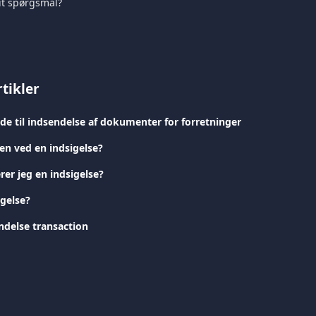
it spørgsmål?
tikler
ide til indsendelse af dokumenter for forretninger
en ved en indsigelse?
er jeg en indsigelse?
igelse?
delse transaction