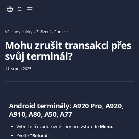
Přeskočit na hlavní obsah
Všechny sbírky
Zařízení
Funkce
Mohu zrušit transakci přes
svůj terminál?
11. srpna 2025
Android terminály: Α920 Pro, A920, 
A910, Α80, A50, A77
Vyberte tři vodorovné čáry pro vstup do 
Menu
.
Zvolte 
"Refund"
.