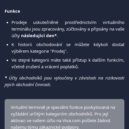
Funkce
Prodeje uskutečněné prostřednictvím virtuálního
terminálu jsou zpracovány, zúčtovány a připsány na vaše
účty
následující den*
.
K historii obchodování se můžete kdykoli dostat
výběrem kategorie "Prodej".
Ve stejné kategorii máte také přístup k dalším funkcím,
včetně zrušení a vrácení poplatků.
*
Účty obchodníků jsou vyloučeny v závislosti na rizikovosti
jejich obchodní činnosti.
Virtuální terminál je speciální funkce poskytovaná na 
vyžádání určitým kategoriím obchodníků. Pro její 
aktivaci ve vašem účtu na Viva.com pošlete žádost 
našemu týmu 
zákaznické podpory.