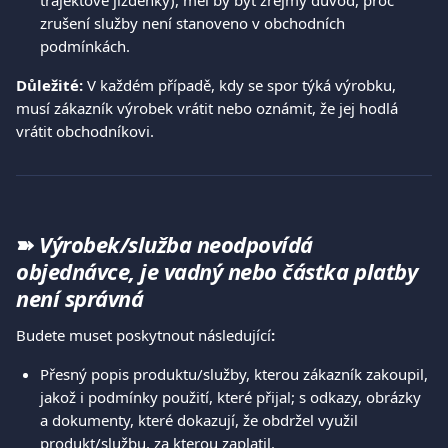
trajektové jízdenky), měl by být zřejmý důvod, proč 
zrušení služby není stanoveno v obchodních 
podmínkách. 
Důležité:
 V každém případě, kdy se spor týká výrobku, 
musí zákazník výrobek vrátit nebo oznámit, že jej hodlá 
vrátit obchodníkovi. 
➽ 
Výrobek/služba neodpovídá 
objednávce, je vadný nebo částka platby 
není správná
Budete muset poskytnout následující
:
Přesný popis produktu/služby, kterou zákazník zakoupil, 
jakož i podmínky použití, které přijal; s odkazy, obrázky 
a dokumenty, které dokazují, že obdržel využil 
produkt/službu, za kterou zaplatil. 