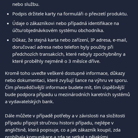
nebo službu.
Podpis držitele karty na formuláři o převzetí produktu. 
Údaje o zákazníkovi nebo případná identifikace na 
účtu/objednávkovém systému obchodníka. 
Důkaz, že stejná karta nebo zařízení, IP adresa, e-mail, 
doručovací adresa nebo telefon byly použity při 
předchozích transakcích, které nebyly zpochybněny a 
které proběhly nejméně o 3 měsíce dříve. 
Kromě toho uveďte veškeré dostupné informace, důkazy 
nebo dokumentaci, které zvyšují šance na výhru ve sporu. 
Čím přesvědčivější informace budete mít, tím úspěšnější 
bude podpora případu u mezinárodních karetních systémů 
a vydavatelských bank. 
Dále můžete v případě potřeby a v závislosti na složitosti 
případu připojit stručnou historii případu, nejlépe v 
angličtině, která popisuje, co a jak zákazník koupil, zda 
probíhala komunikace a zda se setkal s nějakými 