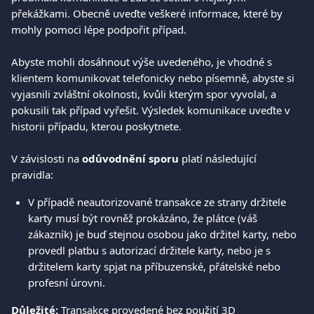
překážkami. Obecně uveďte veškeré informace, které by 
mohly pomoci lépe podpořit případ. 
Abyste mohli dosáhnout výše uvedeného, je vhodné s 
klientem komunikovat telefonicky nebo písemně, abyste si 
vyjasnili zvláštní okolnosti, kvůli kterým spor vyvolal, a 
pokusili tak případ vyřešit. Výsledek komunikace uveďte v 
historii případu, kterou poskytnete. 
V závislosti na 
odůvodnění sporu
 platí následující 
pravidla: 
V případě neautorizované transakce ze strany držitele 
karty musí být rovněž prokázáno, že plátce (váš 
zákazník) je buď stejnou osobou jako držitel karty, nebo 
provedl platbu s autorizací držitele karty, nebo je s 
držitelem karty spjat na příbuzenské, přátelské nebo 
profesní úrovni. 
Důležité:
 Transakce provedené bez použití 3D 