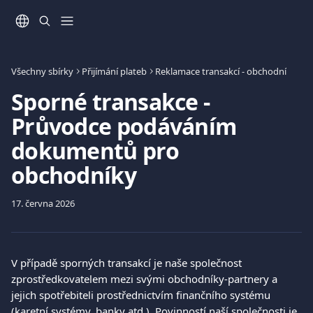
Přeskočit na hlavní obsah
Všechny sbírky
Přijímání plateb
Reklamace transakcí - obchodní
Sporné transakce -
Průvodce podáváním
dokumentů pro
obchodníky
17. června 2026
V případě sporných transakcí je naše společnost 
zprostředkovatelem mezi svými obchodníky-partnery a 
jejich spotřebiteli prostřednictvím finančního systému 
(karetní systémy, banky atd.). Povinností naší společnosti je 