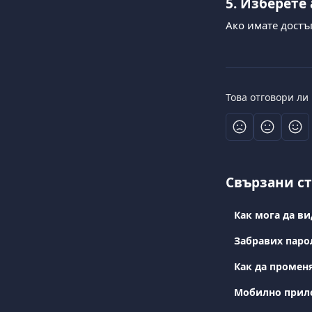
5. Изберете
Ако имате достъп
Това отговори ли
Свързани с
Как мога да ви
Забравих парол
Как да промен
Мобилно прило