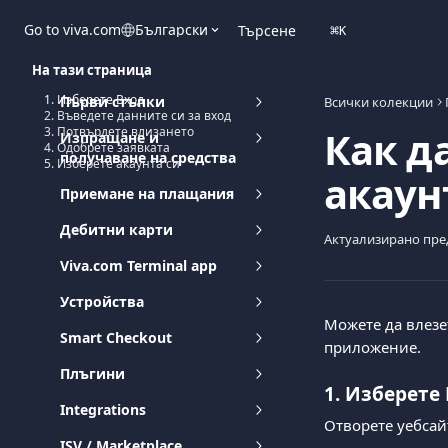
Към основното съдържание
Go to viva.com
Български
Търсене
⌘
K
На тази страница
1. Изберете Вход
Първи стъпки
Всички колекции
2. Въведете данните си за вход
Как д
3. Потвърдете влизането
Изпращане и
4. Одобрете заявката
получаване на средства
5. Изберете акаунта си
акаун
Приемане на плащания
Дебитни карти
Актуализирано пре
Viva.com Terminal app
Устройства
Можете да влезе
Smart Checkout
приложение.
Плъгини
1. Изберете 
Integrations
Отворете уебсай
ISV / Marketplace