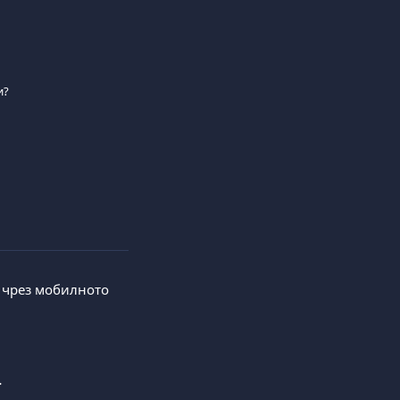
и?
и чрез мобилното 
.