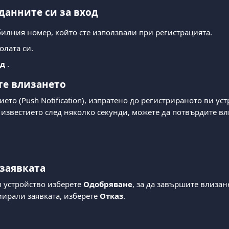
 данните си за вход
илния номер, който сте използвали при регистрацията.
олата си.
д 
.
те влизането
ето (Push Notification), изпратено до регистрираното ви уст
 известието след няколко секунди, можете да потвърдите вл
 заявката
 устройство изберете 
Одобряване
, за да завършите влизан
иирали заявката, изберете 
Отказ
.