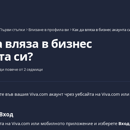
Първи стъпки
Влизане в профила ви
Как да вляза в бизнес акаунта с
а вляза в бизнес
та си?
ди повече от 2 седмици
те във вашия Viva.com акаунт чрез уебсайта на Viva.com ил
Вход 
та на Viva.com или мобилното приложение и изберете 
Вход