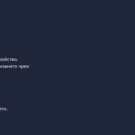
ройство.
изането чрез:
ето.