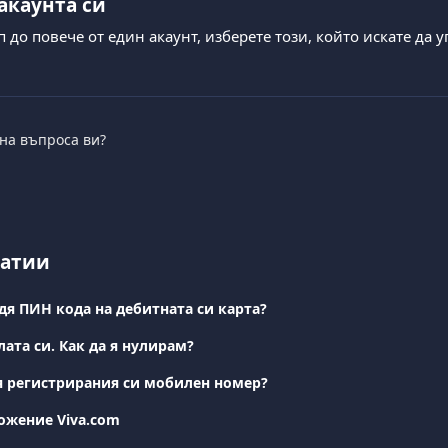
 акаунта си
 до повече от един акаунт, изберете този, който искате да 
 на въпроса ви?
татии
дя ПИН кода на дебитната си карта?
ата си. Как да я нулирам?
я регистрирания си мобилен номер?
жение Viva.com