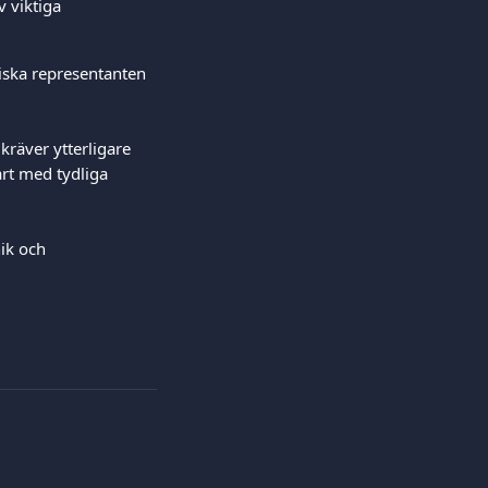
 viktiga 
iska representanten 
räver ytterligare 
rt med tydliga 
ik och 