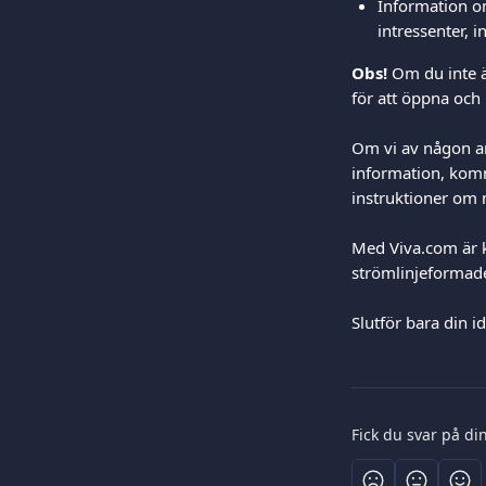
Information om
intressenter, i
Obs!
 Om du inte ä
för att öppna och
Om vi av någon an
information, kom
instruktioner om 
Med Viva.com är k
strömlinjeformade
Slutför bara din id
Fick du svar på di