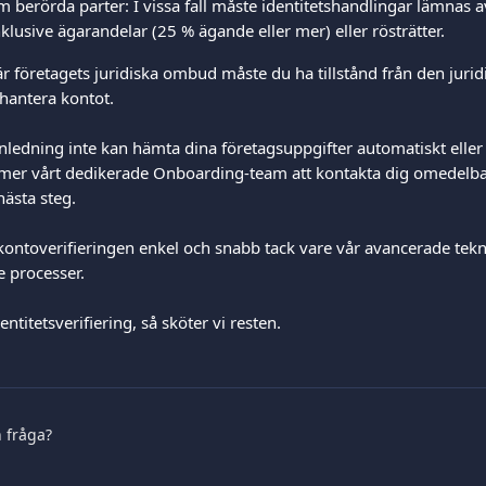
 berörda parter: I vissa fall måste identitetshandlingar lämnas av
nklusive ägarandelar (25 % ägande eller mer) eller rösträtter.
r företagets juridiska ombud måste du ha tillstånd från den jurid
 hantera kontot.
ledning inte kan hämta dina företagsuppgifter automatiskt eller k
mer vårt dedikerade Onboarding-team att kontakta dig omedelba
nästa steg.
ontoverifieringen enkel och snabb tack vare vår avancerade tekn
 processer. 
entitetsverifiering, så sköter vi resten.  
n fråga?