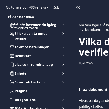
Hoppa till huvudinnehåll
Go to viva.com
Svenska
Sök
⌘
K
På den här sidan
Enkel insamling av
Så här kommer du igång
Alla samlingar
Så h
företagsinformation
Skicka och ta emot
Vilka 
pengar
Ta emot betalningar
verifi
Debitkort
8 juli 2025
viva.com Terminal-app
Enheter
Smart utcheckning
Inga dokument
Plugins
Integrations
Vivas banbrytande
pålitliga källor.
ISV / Marknadsplats