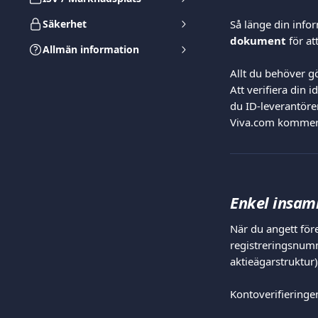
Säkerhet
Så länge din info
dokument
 för at
Allmän information
Allt du behöver gör
Att verifiera din i
du ID-leverantören
Viva.com kommer a
Enkel insam
När du angett för
registreringsnumm
aktieägarstruktur)
Kontoverifieringen