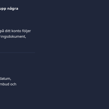
 upp några 
på ditt konto följer 
ieringsdokument, 
sdatum, 
ombud och 