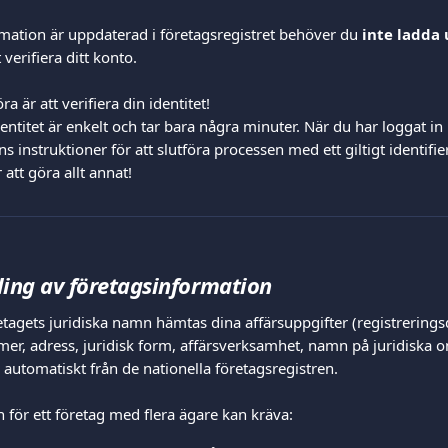
rmation är uppdaterad i företagsregistret behöver du 
inte ladda
t verifiera ditt konto.
a är att verifiera din identitet!
dentitet är enkelt och tar bara några minuter. När du har loggat in 
s instruktioner för att slutföra processen med ett giltigt identif
tt göra allt annat!
ling av företagsinformation
etagets juridiska namn hämtas dina affärsuppgifter (registrering
er, adress, juridisk form, affärsverksamhet, namn på juridiska 
 automatiskt från de nationella företagsregistren.
 för ett företag med flera ägare kan kräva: