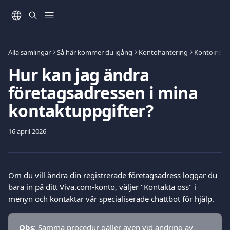
Hoppa till huvudinnehåll
Alla samlingar
Så här kommer du igång
Kontohantering
Kontoinstäl
Hur kan jag ändra
företagsadressen i mina
kontaktuppgifter?
16 april 2026
Om du vill ändra din registrerade företagsadress loggar du 
bara in på ditt Viva.com-konto, väljer "Kontakta oss" i 
menyn och kontaktar vår specialiserade chattbot för hjälp.
Obs
: Samma procedur gäller även vid ändring av 