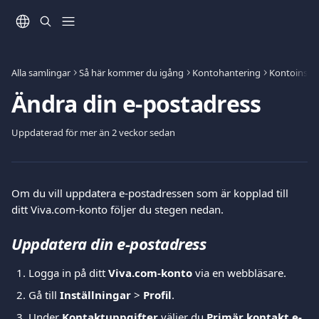
Hoppa till huvudinnehåll
Alla samlingar
Så här kommer du igång
Kontohantering
Kontoinstäl
Ändra din e-postadress
Uppdaterad för mer än 2 veckor sedan
Om du vill uppdatera e-postadressen som är kopplad till 
ditt Viva.com-konto följer du stegen nedan.
Uppdatera din e-postadress
Logga in på ditt 
Viva.com-konto
 via en webbläsare.
Gå till 
Inställningar
 > 
Profil
.
Under 
Kontaktuppgifter
 väljer du 
Primär kontakt e-