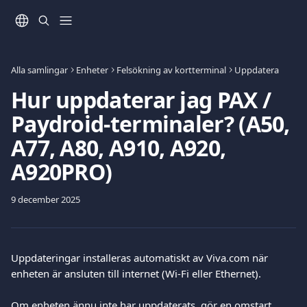
Hoppa till huvudinnehåll
Alla samlingar
Enheter
Felsökning av kortterminal
Uppdatera
Hur uppdaterar jag PAX /
Paydroid-terminaler? (A50,
A77, A80, A910, A920,
A920PRO)
9 december 2025
Uppdateringar installeras automatiskt av Viva.com när 
enheten är ansluten till internet (Wi-Fi eller Ethernet).
Om enheten ännu inte har uppdaterats, gör en omstart 