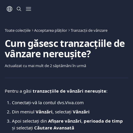
Direct la conținutul principal
Toate colecțiile
Acceptarea plăților
Tranzacții de vânzare
Cum găsesc tranzacțiile de
vânzare nereușite?
Actualizat cu mai mult de 2 săptămâni în urmă
Pentru a găsi 
tranzacțiile de vânzări nereușite
: 
Conectați-vă la contul dvs.Viva.com
Din meniul 
Vânzări
, selectați 
Vânzări
Apoi selectați din 
Afișare vânzări
, 
perioada de timp
și selectați 
Căutare Avansată