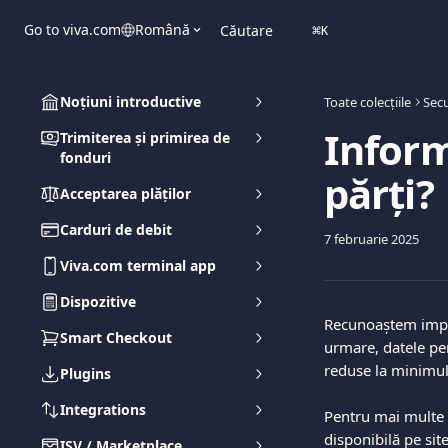
Direct la conținutul principal
Go to viva.com
Română
Căutare
⌘
K
Noțiuni introductive
Toate colecțiile
Secu
Inform
Trimiterea și primirea de
fonduri
părți?
Acceptarea plăților
Carduri de debit
7 februarie 2025
Viva.com terminal app
Dispozitive
Recunoaștem import
Smart Checkout
urmare, datele per
reduse la minimul 
Plugins
Integrations
Pentru mai multe i
disponibilă pe sit
ISV / Marketplace