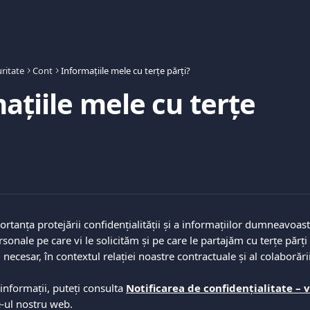
ritate
Cont
Informațiile mele cu terțe părți?
ațiile mele cu terțe
anța protejării confidențialității și a informațiilor dumneavoast
sonale pe care vi le solicităm și pe care le partajăm cu terțe părț
necesar, în contextul relației noastre contractuale și al colaborării
nformații, puteți consulta 
Notificarea de confidențialitate – 
e-ul nostru web. 