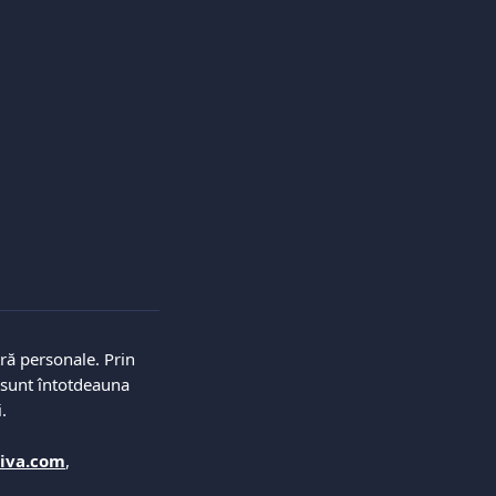
ră personale. Prin 
i sunt întotdeauna 
. 
viva.com
, 