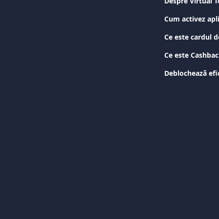
Despre Virtual 
Cum activez apl
Ce este cardul 
Ce este Cashba
Deblochează efic