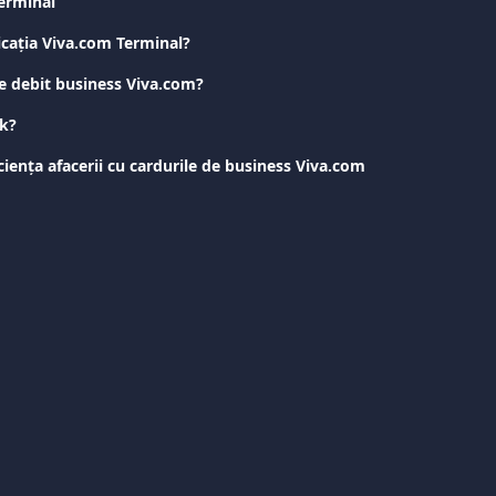
Terminal
icația Viva.com Terminal?
de debit business Viva.com?
ck?
iența afacerii cu cardurile de business Viva.com