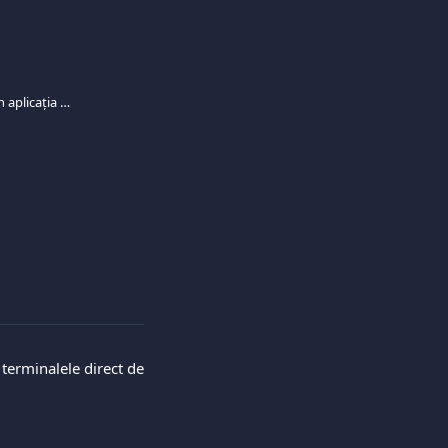
Ce tipuri de acțiuni pot efectua prin aplicația mea Viva.com?
 terminalele direct de