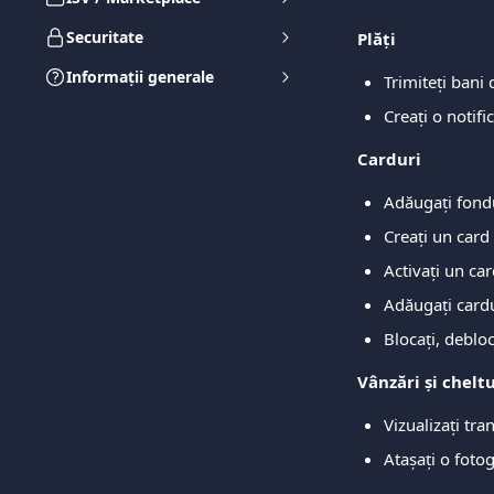
Securitate
Plăți
Informații generale
Trimiteți bani
Creați o notifi
Carduri
Adăugați fondu
Creați un card
Activați un ca
Adăugați card
Blocați, deblo
Vânzări și cheltu
Vizualizați tra
Atașați o fotog