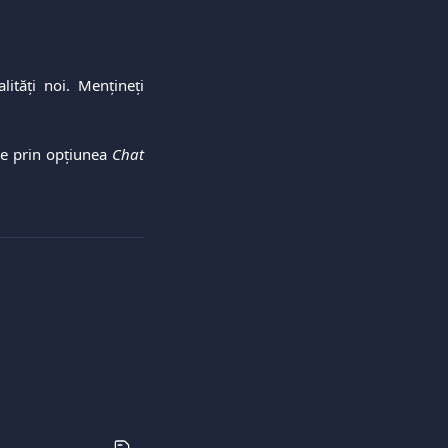
ități noi. Mențineți
-ne prin opțiunea
Chat