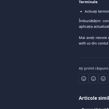
Terminale
Activați termi
Îmbunătățim cont
aplicația actualiza
Mai aveți nevoie 
with us
din contul
Ați primit răspuns
Articole simi