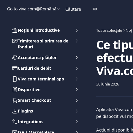
Direct la conținutul principal
Go to viva.com
Română
Căutare
⌘
K
Noțiuni introductive
Toate colecțiile
Noți
Ce tip
Trimiterea și primirea de
fonduri
efectu
Acceptarea plăților
Viva.
Carduri de debit
Viva.com terminal app
30 iunie 2026
Dispozitive
Smart Checkout
Aplicația Viva.com
Plugins
pe dispozitivul mo
Integrations
Acțiuni disponibil
ISV / Marketplace